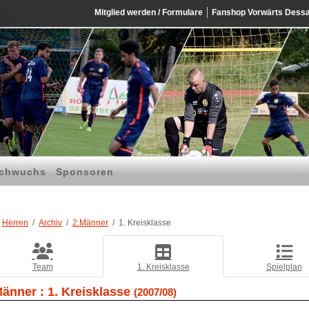
Mitglied werden / Formulare
Fanshop Vorwärts Dess
chwuchs
Sponsoren
Herren
Archiv
2.Männer
1. Kreisklasse
Team
1. Kreisklasse
Spielplan
Männer :
1. Kreisklasse
(2007/08)