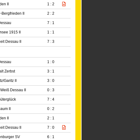
den II
1 : 2
-Bergfrieden II
2 : 2
Dessau
7 : 1
nsee 1915 II
1 : 1
eit Dessau II
7 : 3
Dessau
1 : 0
lt Zerbst
3 : 1
z/Garitz II
3 : 0
Weiß Dessau II
0 : 3
üterglück
7 : 4
aum II
0 : 2
den II
2 : 1
eit Dessau II
7 : 0
enburger SV
6 : 1