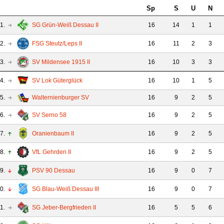
Sp
S
U
N
1.
SG Grün-Weiß Dessau II
16
14
1
1
2.
FSG Steutz/Leps II
16
11
2
3
3.
SV Mildensee 1915 II
16
10
3
3
4.
SV Lok Güterglück
16
10
1
5
5.
Walternienburger SV
16
9
2
5
6.
SV Serno 58
16
9
2
5
7.
Oranienbaum II
16
9
2
5
8.
VfL Gehrden II
16
9
2
5
9.
PSV 90 Dessau
16
9
0
7
0.
SG Blau-Weiß Dessau III
16
9
0
7
1.
SG Jeber-Bergfrieden II
16
5
5
6