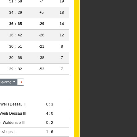
51
:
58
-7
19
34
:
29
+5
18
36
:
65
-29
14
16
:
42
-26
12
30
:
51
-21
8
30
:
68
-38
7
29
:
82
-53
7
 Spieltag
Weiß Dessau III
6 : 3
Weiß Dessau III
4 : 0
 Waldersee III
0 : 2
z/Leps II
1 : 6