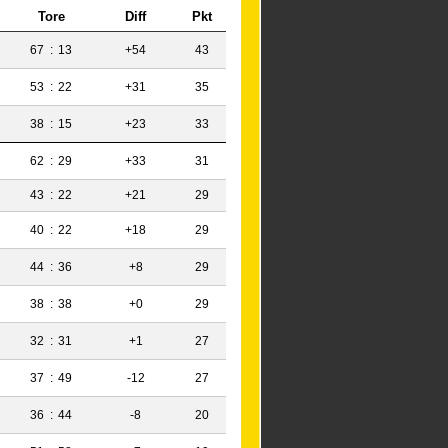
Tore
Diff
Pkt
67
:
13
+54
43
53
:
22
+31
35
38
:
15
+23
33
62
:
29
+33
31
43
:
22
+21
29
40
:
22
+18
29
44
:
36
+8
29
38
:
38
+0
29
32
:
31
+1
27
37
:
49
-12
27
36
:
44
-8
20