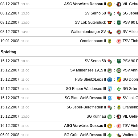
 08.12.2007
ASG Vorwärts Dessau II
:
VfL Gehr
13:00
 08.12.2007
SV Serno 58
:
SG Jeber
13:00
 08.12.2007
SV Lok Güterglück
:
PSV 90 
13:00
 08.12.2007
Walternienburger SV
:
SV Milde
13:00
 19.01.2008
Oranienbaum II
:
TSV Einh
11:00
 Spieltag
 15.12.2007
SV Serno 58
:
PSV 90 
10:00
 15.12.2007
SV Mildensee 1915 II
:
PSV Anha
11:00
 15.12.2007
FSG Steutz/Leps II
:
SG Dobrit
11:00
 15.12.2007
SG Empor Waldersee III
:
SG Grün-
11:00
 15.12.2007
SG Blau-Weiß Dessau III
:
SV Lok G
11:00
 15.12.2007
SG Jeber-Bergfrieden II
:
Oranienb
11:00
 15.12.2007
SG Kühnau
:
VfL Gehr
13:00
 16.12.2007
ASG Vorwärts Dessau II
:
TSV Einh
11:00
 05.01.2008
SG Grün-Weiß Dessau III
:
Walterni
11:00