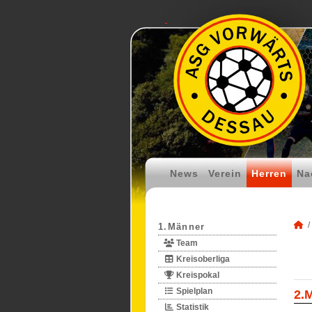
News
Verein
Herren
Na
1.Männer
Team
Kreisoberliga
Kreispokal
Spielplan
2.
Statistik