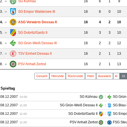
2.
SG Kühnau
16
6
1
9
3.
SG Empor Waldersee III
16
6
0
10
4.
ASG Vorwärts Dessau II
16
4
2
10
5.
SG Dobritz/Garitz II
16
3
3
10
6.
SG Grün-Weiß Dessau III
16
2
2
12
7.
TSV Einheit Dessau II
16
2
1
13
8.
PSV Anhalt Zerbst
16
2
1
13
Gesamt
Hin
runde
Rück
runde
Heim
Auswärts
16.
 Spieltag
 08.12.2007
SG Kühnau
:
SG Grün-
10:00
 08.12.2007
SG Grün-Weiß Dessau II
:
SG Blau-
11:00
 08.12.2007
SG Dobritz/Garitz II
:
SG Empor
11:00
 08.12.2007
PSV Anhalt Zerbst
:
FSG Steut
11:00