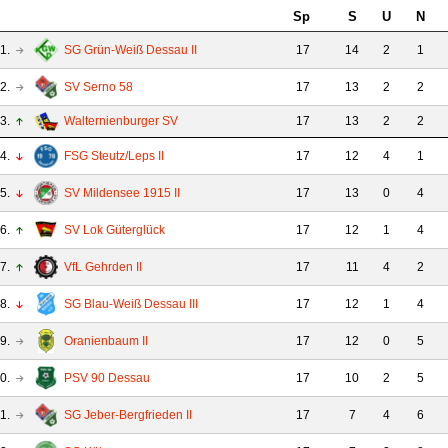
Sp
S
U
N
1.
SG Grün-Weiß Dessau II
17
14
2
1
2.
SV Serno 58
17
13
2
2
3.
Walternienburger SV
17
13
2
2
4.
FSG Steutz/Leps II
17
12
4
1
5.
SV Mildensee 1915 II
17
13
0
4
6.
SV Lok Güterglück
17
12
1
4
7.
VfL Gehrden II
17
11
4
2
8.
SG Blau-Weiß Dessau III
17
12
1
4
9.
Oranienbaum II
17
12
0
5
0.
PSV 90 Dessau
17
10
2
5
1.
SG Jeber-Bergfrieden II
17
7
4
6