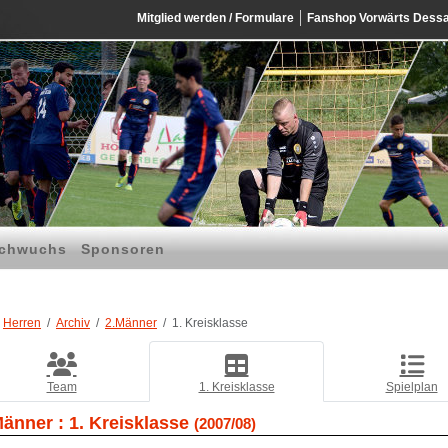
Mitglied werden / Formulare
Fanshop Vorwärts Dess
chwuchs
Sponsoren
Herren
Archiv
2.Männer
1. Kreisklasse
Team
1. Kreisklasse
Spielplan
Männer :
1. Kreisklasse
(2007/08)