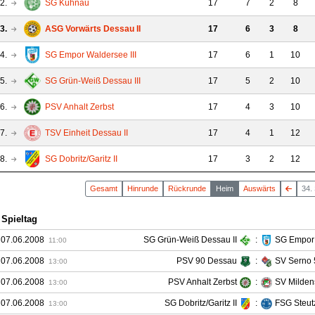
2.
SG Kühnau
17
7
2
8
3.
ASG Vorwärts Dessau II
17
6
3
8
4.
SG Empor Waldersee III
17
6
1
10
5.
SG Grün-Weiß Dessau III
17
5
2
10
6.
PSV Anhalt Zerbst
17
4
3
10
7.
TSV Einheit Dessau II
17
4
1
12
8.
SG Dobritz/Garitz II
17
3
2
12
Gesamt
Hin
runde
Rück
runde
Heim
Auswärts
34.
 Spieltag
 07.06.2008
SG Grün-Weiß Dessau II
:
SG Empor 
11:00
 07.06.2008
PSV 90 Dessau
:
SV Serno 
13:00
 07.06.2008
PSV Anhalt Zerbst
:
SV Milden
13:00
 07.06.2008
SG Dobritz/Garitz II
:
FSG Steutz
13:00