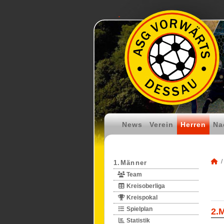
News
Verein
Herren
Na
1.Männer
Team
Kreisoberliga
Kreispokal
Spielplan
2.
Statistik