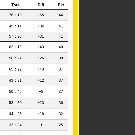
Tore
Diff
Pkt
78
:
13
+65
44
45
:
11
+34
41
57
:
26
+31
41
62
:
19
+43
40
50
:
24
+26
39
65
:
22
+43
37
43
:
31
+12
37
50
:
45
+5
37
53
:
30
+23
36
44
:
26
+18
32
33
:
34
-1
25