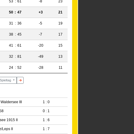
53
:
61
-8
23
50
:
47
+3
21
31
:
36
-5
19
38
:
45
-7
17
41
:
61
-20
15
32
:
81
-49
13
24
:
52
-28
11
 Spieltag
Waldersee III
1 : 0
58
0 : 1
see 1915 II
1 : 6
/Leps II
1 : 7