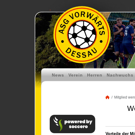
News
Verein
Herren
Nachwuchs
Mitglied wer
Wer
Vorteile der M