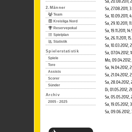
Sa, 20.08.2011
, 
Sa, 27.08.2011
, 3
2.Männer
Sa, 10.09.2011
, 4
Team
Kreisliga Nord
Sa, 29.10.2011
, 1
Reservepokal
Sa, 19.11.2011
, 14
Spielplan
Sa, 26.11.2011
, 15
Statistik
Sa, 10.03.2012
, 
Spielerstatistik
Sa, 07.04.2012
, 
Spiele
Mo, 09.04.2012
,
Tore
Sa, 14.04.2012
, 
Assists
Sa, 21.04.2012
, 
Scorer
Sa, 28.04.2012
,
Sünder
Di, 01.05.2012
, 
Archiv
Sa, 05.05.2012
,
2005 - 2025
Sa, 19.05.2012
, 
Sa, 09.06.2012
,