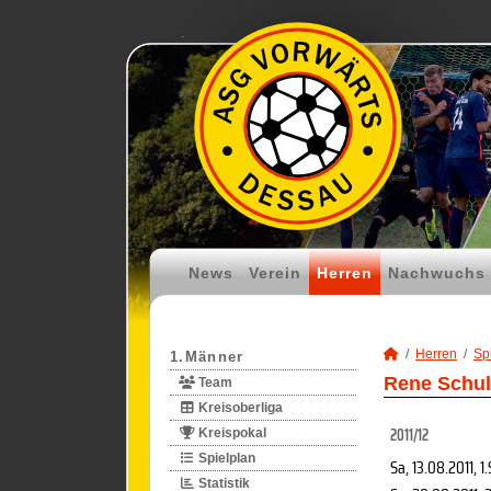
News
Verein
Herren
Nachwuchs
Herren
Spi
1.Männer
Rene Schulz
Team
Kreisoberliga
2011/12
Kreispokal
Spielplan
Sa, 13.08.2011
, 1
Statistik