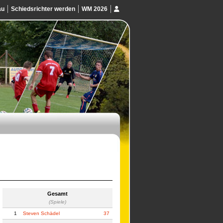
au
Schiedsrichter werden
WM 2026
Gesamt
(Spiele)
1
Steven Schädel
37