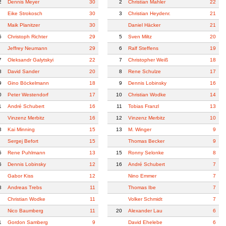
2
Dennis Meyer
30
2
Christian Mahler
22
Eike Strokosch
30
3
Christian Heydenr.
21
Maik Planitzer
30
Daniel Häcker
21
5
Christoph Richter
29
5
Sven Miltz
20
Jeffrey Neumann
29
6
Ralf Steffens
19
7
Oleksandr Galytskyi
22
7
Christopher Weiß
18
8
David Sander
20
8
Rene Schulze
17
9
Gino Böckelmann
18
9
Dennis Lobinsky
16
0
Peter Westendorf
17
10
Christian Wodke
14
1
André Schubert
16
11
Tobias Franzl
13
Vinzenz Merbitz
16
12
Vinzenz Merbitz
10
3
Kai Minning
15
13
M. Winger
9
Sergej Befort
15
Thomas Becker
9
5
Rene Puhlmann
13
15
Ronny Selonke
8
6
Dennis Lobinsky
12
16
André Schubert
7
Gabor Kiss
12
Nino Emmer
7
8
Andreas Trebs
11
Thomas Ibe
7
Christian Wodke
11
Volker Schmidt
7
Nico Baumberg
11
20
Alexander Lau
6
1
Gordon Samberg
9
David Ehelebe
6