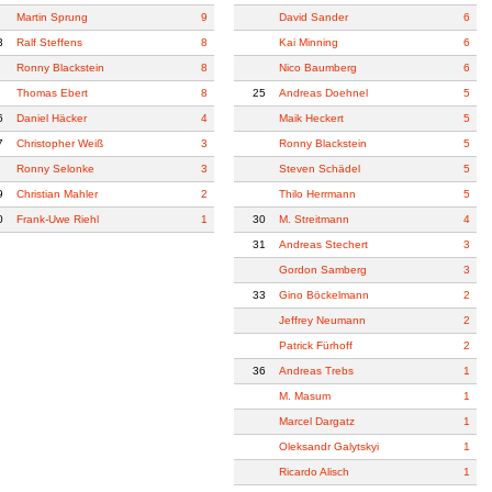
Martin Sprung
9
David Sander
6
3
Ralf Steffens
8
Kai Minning
6
Ronny Blackstein
8
Nico Baumberg
6
Thomas Ebert
8
25
Andreas Doehnel
5
6
Daniel Häcker
4
Maik Heckert
5
7
Christopher Weiß
3
Ronny Blackstein
5
Ronny Selonke
3
Steven Schädel
5
9
Christian Mahler
2
Thilo Herrmann
5
0
Frank-Uwe Riehl
1
30
M. Streitmann
4
31
Andreas Stechert
3
Gordon Samberg
3
33
Gino Böckelmann
2
Jeffrey Neumann
2
Patrick Fürhoff
2
36
Andreas Trebs
1
M. Masum
1
Marcel Dargatz
1
Oleksandr Galytskyi
1
Ricardo Alisch
1