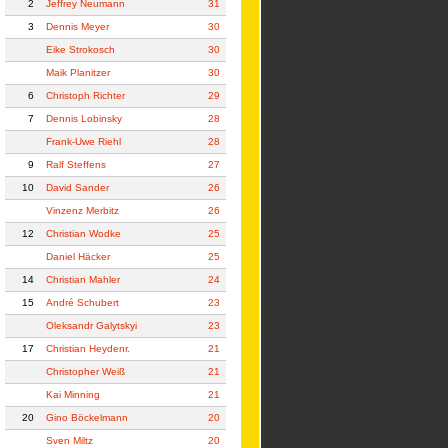
2
Jeffrey Neumann
31
3
Dennis Meyer
30
Eike Strokosch
30
Maik Planitzer
30
6
Christoph Richter
29
7
Dennis Lobinsky
28
Frank-Uwe Riehl
28
9
Ralf Steffens
27
10
David Sander
26
Vinzenz Merbitz
26
12
Christian Wodke
25
Daniel Häcker
25
14
Christian Mahler
24
15
André Schubert
23
Oleksandr Galytskyi
23
17
Christian Heydenr.
21
Christopher Weiß
21
Kai Minning
21
20
Gino Böckelmann
20
Sven Miltz
20