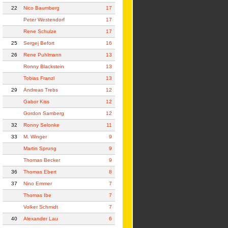
22
Nico Baumberg
17
Peter Westendorf
17
Rene Schulze
17
25
Sergej Befort
16
26
Rene Puhlmann
13
Ronny Blackstein
13
Tobias Franzl
13
29
Andreas Trebs
12
Gabor Kiss
12
Gordon Samberg
12
32
Ronny Selonke
11
33
M. Winger
9
Martin Sprung
9
Thomas Becker
9
36
Thomas Ebert
8
37
Nino Emmer
7
Thomas Ibe
7
Volker Schmidt
7
40
Alexander Lau
6