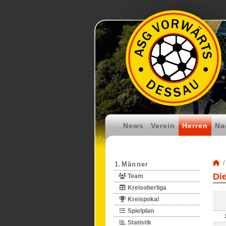
News
Verein
Herren
Na
1.Männer
Di
Team
Kreisoberliga
Kreispokal
Spielplan
Statistik