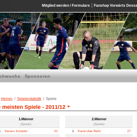
Mitglied werden / Formulare
Fanshop Vorwärts Dess
chwuchs
Sponsoren
Herren
Spielerstatistik
Spiele
e meisten Spiele -
2011/12
1.Männer
2.Männer
(Spiele)
(Spiele)
1
Steven Schädel
32
1
Frank-Uwe Riehl
27