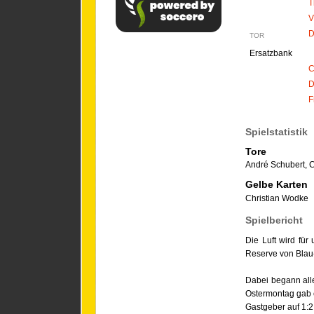
T
V
D
TOR
Ersatzbank
C
D
F
Spielstatistik
Tore
André Schubert
,
C
Gelbe Karten
Christian Wodke
Spielbericht
Die Luft wird für
Reserve von Blau
Dabei begann all
Ostermontag gab e
Gastgeber auf 1:2