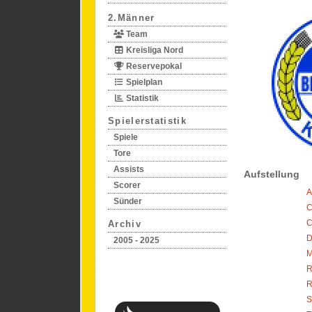
2.Männer
Team
Kreisliga Nord
Reservepokal
Spielplan
Statistik
Spielerstatistik
Spiele
Tore
Assists
Aufstellung
Scorer
A
Sünder
C
C
Archiv
D
2005 - 2025
M
R
R
S