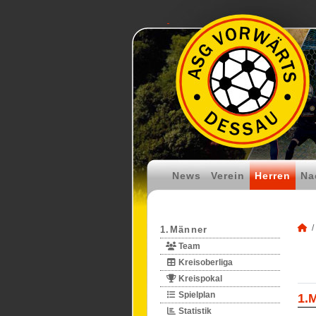
News
Verein
Herren
Na
1.Männer
Team
Kreisoberliga
Kreispokal
Spielplan
1.
Statistik