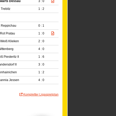
wärts Dessau
3 : 0
Trebitz
1 : 2
 Reppichau
0 : 1
Rot Pratau
1 : 0
-Weiß Klieken
2 : 0
Wittenberg
4 : 0
 Piesteritz II
1 : 6
ndersdorf II
3 : 0
enhainichen
1 : 2
mannia Jessen
4 : 0
Kompletter Ligaspielplan