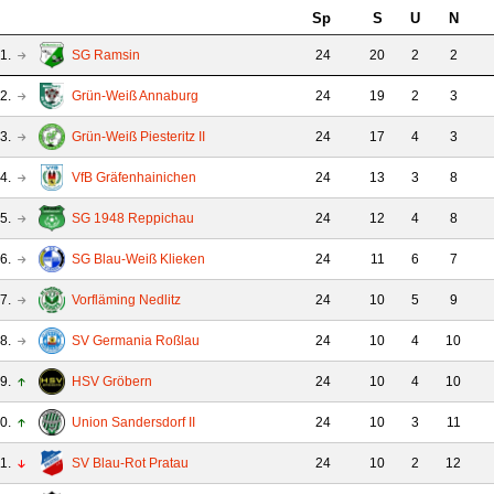
Sp
S
U
N
1.
SG Ramsin
24
20
2
2
2.
Grün-Weiß Annaburg
24
19
2
3
3.
Grün-Weiß Piesteritz II
24
17
4
3
4.
VfB Gräfenhainichen
24
13
3
8
5.
SG 1948 Reppichau
24
12
4
8
6.
SG Blau-Weiß Klieken
24
11
6
7
7.
Vorfläming Nedlitz
24
10
5
9
8.
SV Germania Roßlau
24
10
4
10
9.
HSV Gröbern
24
10
4
10
0.
Union Sandersdorf II
24
10
3
11
1.
SV Blau-Rot Pratau
24
10
2
12