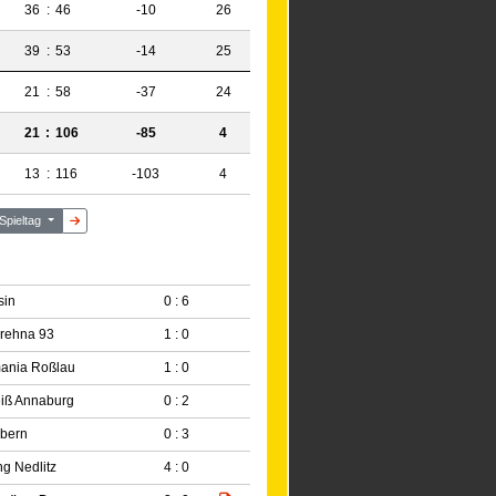
36
:
46
-10
26
39
:
53
-14
25
21
:
58
-37
24
21
:
106
-85
4
13
:
116
-103
4
 Spieltag
sin
0 : 6
rehna 93
1 : 0
ania Roßlau
1 : 0
iß Annaburg
0 : 2
bern
0 : 3
ng Nedlitz
4 : 0