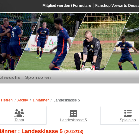
Mitglied werden / Formulare
Fanshop Vorwärts Dess
chwuchs
Sponsoren
Herren
Archiv
1.Männer
Landesklasse 5
Team
Landesklasse 5
Spielplan
Männer :
Landesklasse 5
(2012/13)