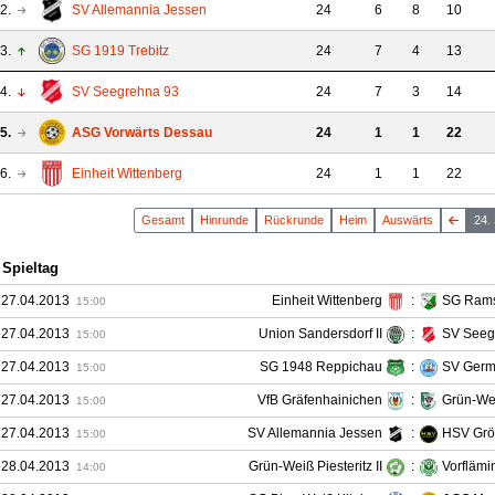
2.
SV Allemannia Jessen
24
6
8
10
3.
SG 1919 Trebitz
24
7
4
13
4.
SV Seegrehna 93
24
7
3
14
5.
ASG Vorwärts Dessau
24
1
1
22
6.
Einheit Wittenberg
24
1
1
22
Gesamt
Hin
runde
Rück
runde
Heim
Auswärts
24.
 Spieltag
 27.04.2013
Einheit Wittenberg
:
SG Ram
15:00
 27.04.2013
Union Sandersdorf II
:
SV Seeg
15:00
 27.04.2013
SG 1948 Reppichau
:
SV Germ
15:00
 27.04.2013
VfB Gräfenhainichen
:
Grün-We
15:00
 27.04.2013
SV Allemannia Jessen
:
HSV Grö
15:00
 28.04.2013
Grün-Weiß Piesteritz II
:
Vorflämi
14:00