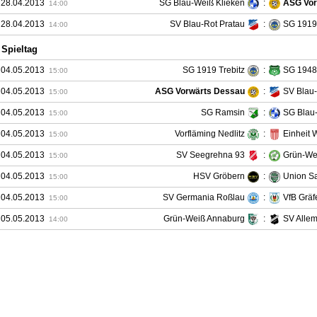
 28.04.2013
SG Blau-Weiß Klieken
:
ASG Vor
14:00
 28.04.2013
SV Blau-Rot Pratau
:
SG 1919 
14:00
 Spieltag
 04.05.2013
SG 1919 Trebitz
:
SG 1948
15:00
 04.05.2013
ASG Vorwärts Dessau
:
SV Blau-
15:00
 04.05.2013
SG Ramsin
:
SG Blau
15:00
 04.05.2013
Vorfläming Nedlitz
:
Einheit 
15:00
 04.05.2013
SV Seegrehna 93
:
Grün-Weiß
15:00
 04.05.2013
HSV Gröbern
:
Union Sa
15:00
 04.05.2013
SV Germania Roßlau
:
VfB Gräf
15:00
 05.05.2013
Grün-Weiß Annaburg
:
SV Alle
14:00