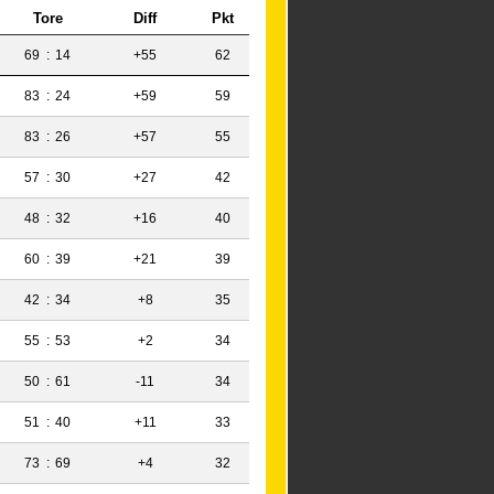
Tore
Diff
Pkt
69
:
14
+55
62
83
:
24
+59
59
83
:
26
+57
55
57
:
30
+27
42
48
:
32
+16
40
60
:
39
+21
39
42
:
34
+8
35
55
:
53
+2
34
50
:
61
-11
34
51
:
40
+11
33
73
:
69
+4
32