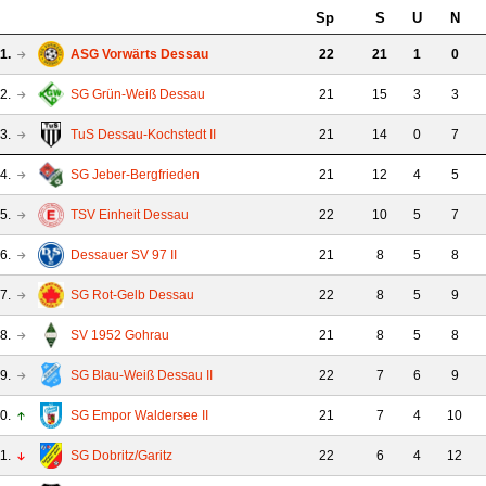
Sp
S
U
N
1.
ASG Vorwärts Dessau
22
21
1
0
2.
SG Grün-Weiß Dessau
21
15
3
3
3.
TuS Dessau-Kochstedt II
21
14
0
7
4.
SG Jeber-Bergfrieden
21
12
4
5
5.
TSV Einheit Dessau
22
10
5
7
6.
Dessauer SV 97 II
21
8
5
8
7.
SG Rot-Gelb Dessau
22
8
5
9
8.
SV 1952 Gohrau
21
8
5
8
9.
SG Blau-Weiß Dessau II
22
7
6
9
0.
SG Empor Waldersee II
21
7
4
10
1.
SG Dobritz/Garitz
22
6
4
12