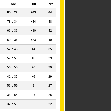
Tore
Diff
Pkt
85
:
22
+63
64
78
:
34
+44
48
66
:
36
+30
42
59
:
36
+23
40
52
:
48
+4
35
57
:
51
+6
29
56
:
50
+6
29
41
:
35
+6
29
56
:
59
-3
27
38
:
54
-16
25
32
:
51
-19
22