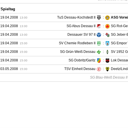
 Spieltag
 19.04.2008
TuS Dessau-Kochstedt II
:
ASG Vorw
13:00
 19.04.2008
SG Abus Dessau II
:
SG Rot-Ge
13:00
 19.04.2008
Dessauer SV 97 II
:
SG Jeber-B
13:00
 19.04.2008
SV Chemie Rodleben II
:
SG Empor 
15:00
 19.04.2008
SG Grün-Weiß Dessau
:
SV 1952 G
15:00
 19.04.2008
SG Dobritz/Garitz
:
Lok Dessau
15:00
 03.05.2008
TSV Einheit Dessau
:
Deetz/Lin
15:00
SG Blau-Weiß Dessau II is