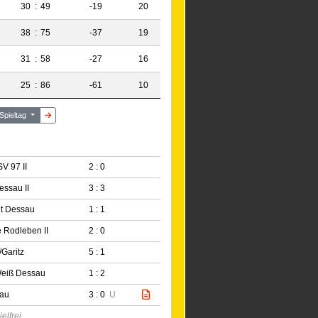
30
:
49
-19
20
38
:
75
-37
19
31
:
58
-27
16
25
:
86
-61
10
 Spieltag
V 97 II
2 : 0
ssau II
3 : 3
it Dessau
1 : 1
 Rodleben II
2 : 0
/Garitz
5 : 1
eiß Dessau
1 : 2
dau
3 : 0
U
elfrei