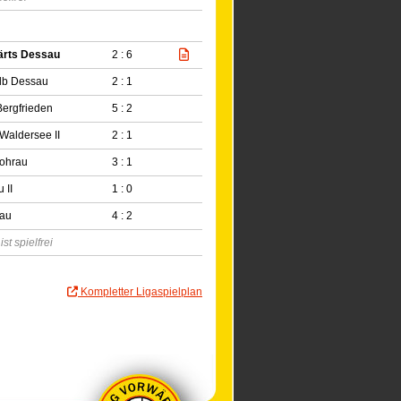
ärts Dessau
2 : 6
lb Dessau
2 : 1
ergfrieden
5 : 2
Waldersee II
2 : 1
ohrau
3 : 1
 II
1 : 0
dau
4 : 2
t spielfrei
Kompletter Ligaspielplan