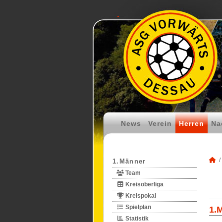
News
Verein
Herren
Na
1.Männer
Team
Kreisoberliga
Kreispokal
Spielplan
1.
Statistik