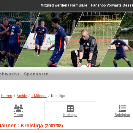
Mitglied werden / Formulare
Fanshop Vorwärts Dess
chwuchs
Sponsoren
Herren
Archiv
1.Männer
Kreisliga
Team
Kreisliga
Spielplan
Männer :
Kreisliga
(2007/08)