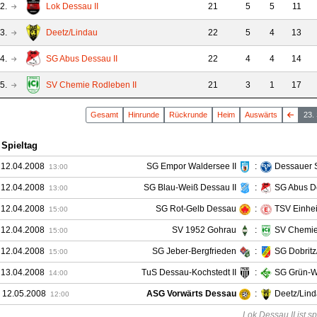
2.
Lok Dessau II
21
5
5
11
3.
Deetz/Lindau
22
5
4
13
4.
SG Abus Dessau II
22
4
4
14
5.
SV Chemie Rodleben II
21
3
1
17
Gesamt
Hin
runde
Rück
runde
Heim
Auswärts
23.
 Spieltag
 12.04.2008
SG Empor Waldersee II
:
Dessauer S
13:00
 12.04.2008
SG Blau-Weiß Dessau II
:
SG Abus De
13:00
 12.04.2008
SG Rot-Gelb Dessau
:
TSV Einhe
15:00
 12.04.2008
SV 1952 Gohrau
:
SV Chemie
15:00
 12.04.2008
SG Jeber-Bergfrieden
:
SG Dobritz
15:00
 13.04.2008
TuS Dessau-Kochstedt II
:
SG Grün-W
14:00
 12.05.2008
ASG Vorwärts Dessau
:
Deetz/Lin
12:00
Lok Dessau II ist spi