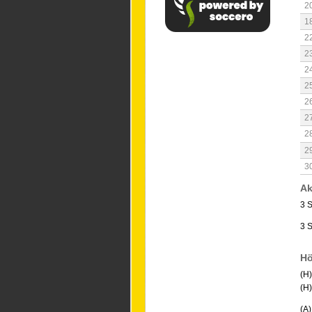
2
1
2
2
2
2
2
2
2
2
3
Ak
3 S
3 
Hö
(H)
(H
(A)