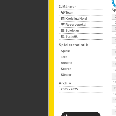
2.Männer
Sp
Team
Kreisliga Nord
Reservepokal
Spielplan
Statistik
Spielerstatistik
Spiele
Tore
Assists
1
Scorer
1
Sünder
1
1
Archiv
1
2005 - 2025
1
1
1
1