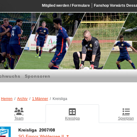
Mitglied werden / Formulare
Fanshop Vorwärts Dess
chwuchs
Sponsoren
Herren
Archiv
1.Männer
Kreisliga
Team
Kreisliga
Spielplan
Kreisliga 2007/08
SG Empor Waldersee II