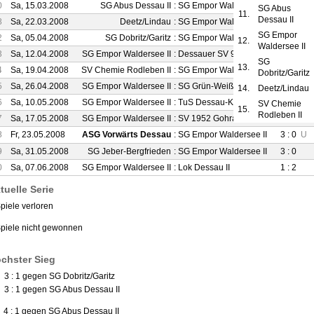
0
Sa, 15.03.2008
SG Abus Dessau II
:
SG Empor Waldersee II
1 : 4
SG Abus
11.
Dessau II
8
Sa, 22.03.2008
Deetz/Lindau
:
SG Empor Waldersee II
2 : 2
SG Empor
2
Sa, 05.04.2008
SG Dobritz/Garitz
:
SG Empor Waldersee II
2 : 1
12.
Waldersee II
3
Sa, 12.04.2008
SG Empor Waldersee II
:
Dessauer SV 97 II
2 : 0
SG
13.
4
Sa, 19.04.2008
SV Chemie Rodleben II
:
SG Empor Waldersee II
2 : 1
Dobritz/Garitz
5
Sa, 26.04.2008
SG Empor Waldersee II
:
SG Grün-Weiß Dessau
1 : 3
14.
Deetz/Lindau
6
Sa, 10.05.2008
SG Empor Waldersee II
:
TuS Dessau-Kochstedt II
3 : 6
SV Chemie
15.
Rodleben II
7
Sa, 17.05.2008
SG Empor Waldersee II
:
SV 1952 Gohrau
2 : 0
8
Fr, 23.05.2008
ASG Vorwärts Dessau
:
SG Empor Waldersee II
3 : 0
U
9
Sa, 31.05.2008
SG Jeber-Bergfrieden
:
SG Empor Waldersee II
3 : 0
0
Sa, 07.06.2008
SG Empor Waldersee II
:
Lok Dessau II
1 : 2
tuelle Serie
piele verloren
Spiele nicht gewonnen
chster Sieg
 3 : 1 gegen SG Dobritz/Garitz
) 3 : 1 gegen SG Abus Dessau II
 4 : 1 gegen SG Abus Dessau II