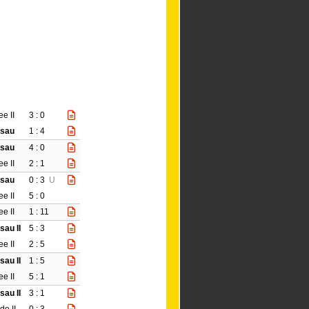
e II
3 : 0
ssau
1 : 4
ssau
4 : 0
e II
2 : 1
ssau
0 : 3
U
e II
5 : 0
e II
1 : 11
au II
5 : 3
e II
2 : 5
au II
1 : 5
e II
5 : 1
au II
3 : 1