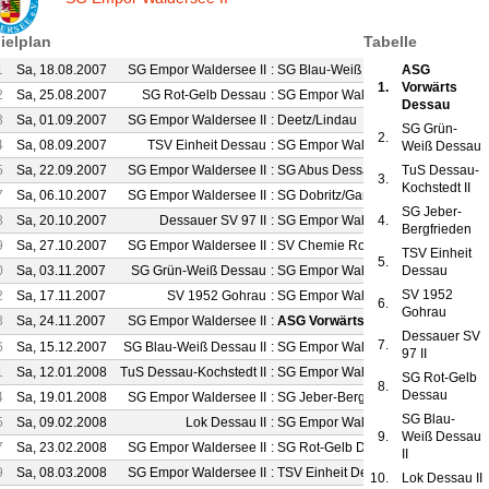
ielplan
Tabelle
1
Sa, 18.08.2007
SG Empor Waldersee II
:
SG Blau-Weiß Dessau II
ASG
2 : 2
1.
Vorwärts
2
Sa, 25.08.2007
SG Rot-Gelb Dessau
:
SG Empor Waldersee II
1 : 1
Dessau
3
Sa, 01.09.2007
SG Empor Waldersee II
:
Deetz/Lindau
1 : 4
SG Grün-
2.
4
Sa, 08.09.2007
TSV Einheit Dessau
:
SG Empor Waldersee II
4 : 3
Weiß Dessau
5
Sa, 22.09.2007
SG Empor Waldersee II
:
SG Abus Dessau II
TuS Dessau-
3 : 1
3.
Kochstedt II
7
Sa, 06.10.2007
SG Empor Waldersee II
:
SG Dobritz/Garitz
3 : 1
SG Jeber-
8
Sa, 20.10.2007
Dessauer SV 97 II
:
SG Empor Waldersee II
4.
5 : 1
Bergfrieden
9
Sa, 27.10.2007
SG Empor Waldersee II
:
SV Chemie Rodleben II
3 : 2
TSV Einheit
5.
0
Sa, 03.11.2007
SG Grün-Weiß Dessau
:
SG Empor Waldersee II
Dessau
6 : 1
SV 1952
2
Sa, 17.11.2007
SV 1952 Gohrau
:
SG Empor Waldersee II
2 : 0
6.
Gohrau
3
Sa, 24.11.2007
SG Empor Waldersee II
:
ASG Vorwärts Dessau
1 : 5
Dessauer SV
7.
6
Sa, 15.12.2007
SG Blau-Weiß Dessau II
:
SG Empor Waldersee II
5 : 1
97 II
1
Sa, 12.01.2008
TuS Dessau-Kochstedt II
:
SG Empor Waldersee II
4 : 3
SG Rot-Gelb
8.
Dessau
4
Sa, 19.01.2008
SG Empor Waldersee II
:
SG Jeber-Bergfrieden
1 : 6
SG Blau-
5
Sa, 09.02.2008
Lok Dessau II
:
SG Empor Waldersee II
0 : 3
9.
Weiß Dessau
7
Sa, 23.02.2008
SG Empor Waldersee II
:
SG Rot-Gelb Dessau
1 : 0
II
9
Sa, 08.03.2008
SG Empor Waldersee II
:
TSV Einheit Dessau
1 : 1
10.
Lok Dessau II