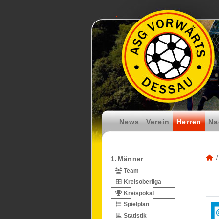
News
Verein
Herren
Na
1.Männer
Team
Kreisoberliga
Kreispokal
Spielplan
Statistik