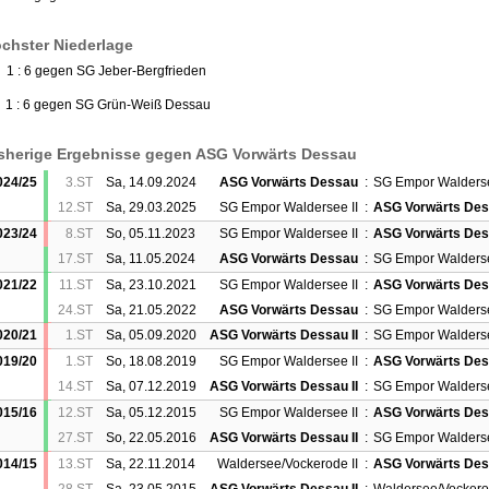
chster Niederlage
) 1 : 6 gegen SG Jeber-Bergfrieden
) 1 : 6 gegen SG Grün-Weiß Dessau
sherige Ergebnisse gegen ASG Vorwärts Dessau
024/25
3.ST
Sa, 14.09.2024
ASG Vorwärts Dessau
:
SG Empor Walderse
12.ST
Sa, 29.03.2025
SG Empor Waldersee II
:
ASG Vorwärts De
023/24
8.ST
So, 05.11.2023
SG Empor Waldersee II
:
ASG Vorwärts De
17.ST
Sa, 11.05.2024
ASG Vorwärts Dessau
:
SG Empor Walderse
021/22
11.ST
Sa, 23.10.2021
SG Empor Waldersee II
:
ASG Vorwärts De
24.ST
Sa, 21.05.2022
ASG Vorwärts Dessau
:
SG Empor Walderse
020/21
1.ST
Sa, 05.09.2020
ASG Vorwärts Dessau II
:
SG Empor Walderse
019/20
1.ST
So, 18.08.2019
SG Empor Waldersee II
:
ASG Vorwärts Dess
14.ST
Sa, 07.12.2019
ASG Vorwärts Dessau II
:
SG Empor Walderse
015/16
12.ST
Sa, 05.12.2015
SG Empor Waldersee II
:
ASG Vorwärts Dess
27.ST
So, 22.05.2016
ASG Vorwärts Dessau II
:
SG Empor Walderse
014/15
13.ST
Sa, 22.11.2014
Waldersee/Vockerode II
:
ASG Vorwärts Dess