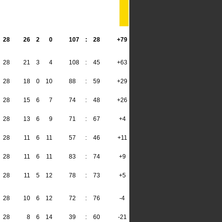
28
26
2
0
107
:
28
+79
80
28
21
3
4
108
:
45
+63
66
28
18
0
10
88
:
59
+29
54
28
15
6
7
74
:
48
+26
51
28
13
6
9
71
:
67
+4
45
28
11
6
11
57
:
46
+11
39
28
11
6
11
83
:
74
+9
39
28
11
5
12
78
:
73
+5
38
28
10
6
12
72
:
76
-4
36
28
8
6
14
39
:
60
-21
30