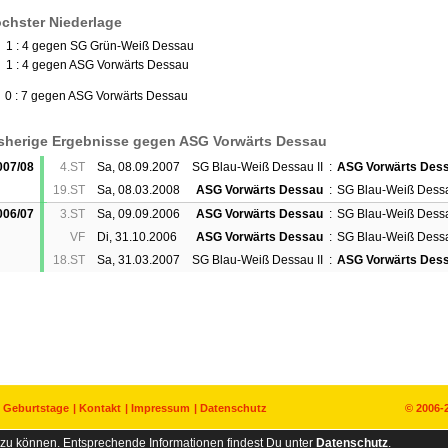
chster Niederlage
) 1 : 4 gegen SG Grün-Weiß Dessau
) 1 : 4 gegen ASG Vorwärts Dessau
) 0 : 7 gegen ASG Vorwärts Dessau
sherige Ergebnisse gegen ASG Vorwärts Dessau
007/08
4.ST
Sa, 08.09.2007
SG Blau-Weiß Dessau II
:
ASG Vorwärts Des
19.ST
Sa, 08.03.2008
ASG Vorwärts Dessau
:
SG Blau-Weiß Dessa
006/07
3.ST
Sa, 09.09.2006
ASG Vorwärts Dessau
:
SG Blau-Weiß Dessa
VF
Di, 31.10.2006
ASG Vorwärts Dessau
:
SG Blau-Weiß Dessa
18.ST
Sa, 31.03.2007
SG Blau-Weiß Dessau II
:
ASG Vorwärts Des
Geburtstage
Kontakt
Impressum
Datenschutz
© 2006-
zu können. Entsprechende Informationen findest Du unter
Datenschutz
.