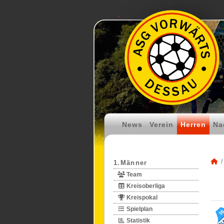
News
Verein
Herren
Na
1.Männer
Team
Kreisoberliga
Kreispokal
Spielplan
Statistik