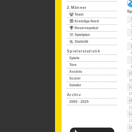
2.Männer
Sp
Team
Kreisliga Nord
Reservepokal
Spielplan
Statistik
Spielerstatistik
Spiele
Tore
Assists
1
Scorer
1
Sünder
1
1
Archiv
1
2005 - 2025
1
1
1
1