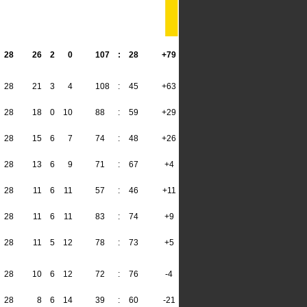
28
26
2
0
107
:
28
+79
80
28
21
3
4
108
:
45
+63
66
28
18
0
10
88
:
59
+29
54
28
15
6
7
74
:
48
+26
51
28
13
6
9
71
:
67
+4
45
28
11
6
11
57
:
46
+11
39
28
11
6
11
83
:
74
+9
39
28
11
5
12
78
:
73
+5
38
28
10
6
12
72
:
76
-4
36
28
8
6
14
39
:
60
-21
30