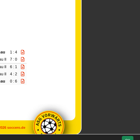
sau
1 : 4
u II
7 : 0
u II
6 : 1
u II
4 : 2
sau
0 : 6
2026
soccero.de