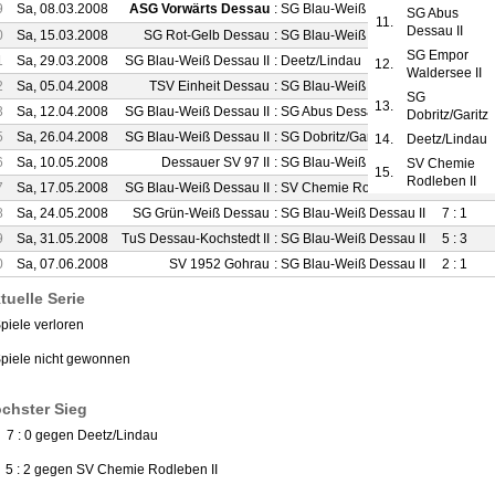
9
Sa, 08.03.2008
ASG Vorwärts Dessau
:
SG Blau-Weiß Dessau II
7 : 0
SG Abus
11.
Dessau II
0
Sa, 15.03.2008
SG Rot-Gelb Dessau
:
SG Blau-Weiß Dessau II
5 : 1
SG Empor
1
Sa, 29.03.2008
SG Blau-Weiß Dessau II
:
Deetz/Lindau
7 : 0
12.
Waldersee II
2
Sa, 05.04.2008
TSV Einheit Dessau
:
SG Blau-Weiß Dessau II
2 : 2
SG
13.
3
Sa, 12.04.2008
SG Blau-Weiß Dessau II
:
SG Abus Dessau II
3 : 3
Dobritz/Garitz
5
Sa, 26.04.2008
SG Blau-Weiß Dessau II
:
SG Dobritz/Garitz
3 : 0
14.
Deetz/Lindau
6
Sa, 10.05.2008
Dessauer SV 97 II
:
SG Blau-Weiß Dessau II
2 : 4
SV Chemie
15.
Rodleben II
7
Sa, 17.05.2008
SG Blau-Weiß Dessau II
:
SV Chemie Rodleben II
4 : 1
8
Sa, 24.05.2008
SG Grün-Weiß Dessau
:
SG Blau-Weiß Dessau II
7 : 1
9
Sa, 31.05.2008
TuS Dessau-Kochstedt II
:
SG Blau-Weiß Dessau II
5 : 3
0
Sa, 07.06.2008
SV 1952 Gohrau
:
SG Blau-Weiß Dessau II
2 : 1
tuelle Serie
piele verloren
Spiele nicht gewonnen
chster Sieg
) 7 : 0 gegen Deetz/Lindau
) 5 : 2 gegen SV Chemie Rodleben II