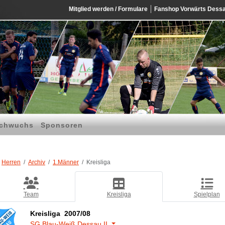
Mitglied werden / Formulare
Fanshop Vorwärts Dess
chwuchs
Sponsoren
Herren
Archiv
1.Männer
Kreisliga
Team
Kreisliga
Spielplan
Kreisliga 2007/08
SG Blau-Weiß Dessau II