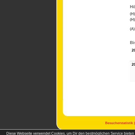
Hö
(H
(H
(A
Bi
2
2
Besucherstatistik
Diese Webseite verwendet Cookies, um Dir den bestmöglichen Service bieten 