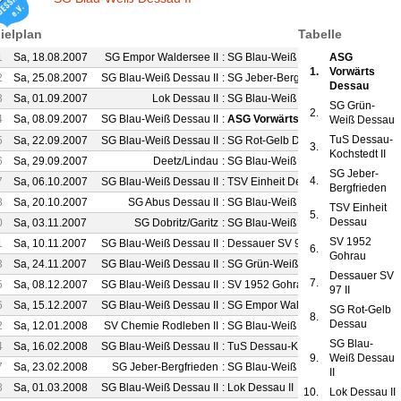
ielplan
Tabelle
1
Sa, 18.08.2007
SG Empor Waldersee II
:
SG Blau-Weiß Dessau II
ASG
2 : 2
1.
Vorwärts
2
Sa, 25.08.2007
SG Blau-Weiß Dessau II
:
SG Jeber-Bergfrieden
1 : 3
Dessau
3
Sa, 01.09.2007
Lok Dessau II
:
SG Blau-Weiß Dessau II
0 : 2
SG Grün-
2.
4
Sa, 08.09.2007
SG Blau-Weiß Dessau II
:
ASG Vorwärts Dessau
1 : 4
Weiß Dessau
TuS Dessau-
5
Sa, 22.09.2007
SG Blau-Weiß Dessau II
:
SG Rot-Gelb Dessau
5 : 3
3.
Kochstedt II
6
Sa, 29.09.2007
Deetz/Lindau
:
SG Blau-Weiß Dessau II
3 : 1
SG Jeber-
4.
7
Sa, 06.10.2007
SG Blau-Weiß Dessau II
:
TSV Einheit Dessau
5 : 4
Bergfrieden
8
Sa, 20.10.2007
SG Abus Dessau II
:
SG Blau-Weiß Dessau II
2 : 1
TSV Einheit
5.
Dessau
0
Sa, 03.11.2007
SG Dobritz/Garitz
:
SG Blau-Weiß Dessau II
4 : 2
SV 1952
1
Sa, 10.11.2007
SG Blau-Weiß Dessau II
:
Dessauer SV 97 II
2 : 2
6.
Gohrau
3
Sa, 24.11.2007
SG Blau-Weiß Dessau II
:
SG Grün-Weiß Dessau
1 : 4
Dessauer SV
7.
5
Sa, 08.12.2007
SG Blau-Weiß Dessau II
:
SV 1952 Gohrau
2 : 2
97 II
6
Sa, 15.12.2007
SG Blau-Weiß Dessau II
:
SG Empor Waldersee II
5 : 1
SG Rot-Gelb
8.
Dessau
2
Sa, 12.01.2008
SV Chemie Rodleben II
:
SG Blau-Weiß Dessau II
2 : 5
SG Blau-
4
Sa, 16.02.2008
SG Blau-Weiß Dessau II
:
TuS Dessau-Kochstedt II
7 : 4
9.
Weiß Dessau
7
Sa, 23.02.2008
SG Jeber-Bergfrieden
:
SG Blau-Weiß Dessau II
1 : 1
II
8
Sa, 01.03.2008
SG Blau-Weiß Dessau II
:
Lok Dessau II
0 : 1
10.
Lok Dessau II