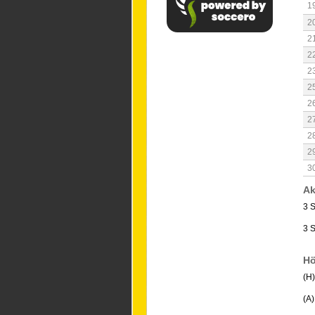
1
2
2
2
2
2
2
2
2
2
3
Ak
3 S
3 
Hö
(H
(A