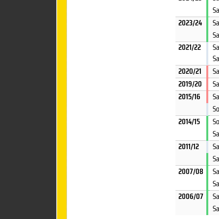
Sa
2023/24
Sa
Sa
2021/22
Sa
Sa
2020/21
Sa
2019/20
Sa
2015/16
Sa
So
2014/15
So
Sa
2011/12
Sa
Sa
2007/08
Sa
Sa
2006/07
Sa
Sa