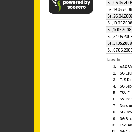
Sa, 05.04.200
Sa, 19.04.200
Sa, 26.04.200
Sa, 10.05.200
Sa, 17.05.2008
Sa, 24.05.200
Sa, 31.05.2008
Sa, 07.06.200
Tabelle
1.
ASG Vo
2.
SG Grü
3.
TuS Des
4.
SG Jebe
5.
TSV Ei
6.
SV 195
7.
Dessaue
8.
SG Rot
9.
SG Blau
10.
Lok Des
11.
SG Abus