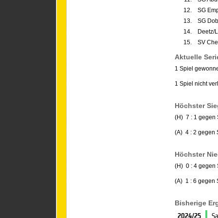
12.
SG Emp
13.
SG Dobr
14.
Deetz/
15.
SV Che
Aktuelle Seri
1 Spiel gewonn
1 Spiel nicht ver
Höchster Sie
(H) 7 : 1 gegen
(A) 4 : 2 gegen
Höchster Nie
(H) 0 : 4 gegen
(A) 1 : 6 gegen
Bisherige E
2024/25
Sa