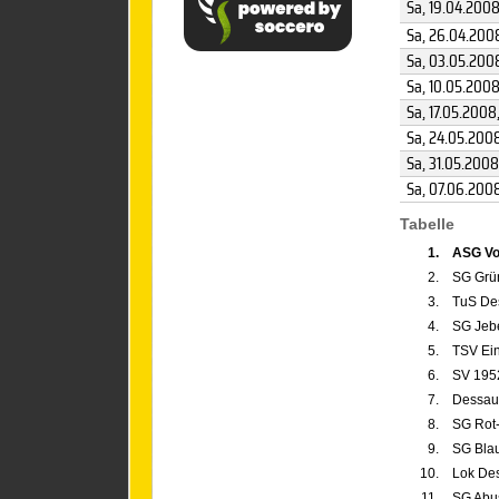
Sa, 19.04.200
Sa, 26.04.200
Sa, 03.05.200
Sa, 10.05.200
Sa, 17.05.2008
Sa, 24.05.200
Sa, 31.05.2008
Sa, 07.06.200
Tabelle
1.
ASG Vo
2.
SG Grü
3.
TuS Des
4.
SG Jebe
5.
TSV Ei
6.
SV 195
7.
Dessaue
8.
SG Rot
9.
SG Blau
10.
Lok Des
11.
SG Abus