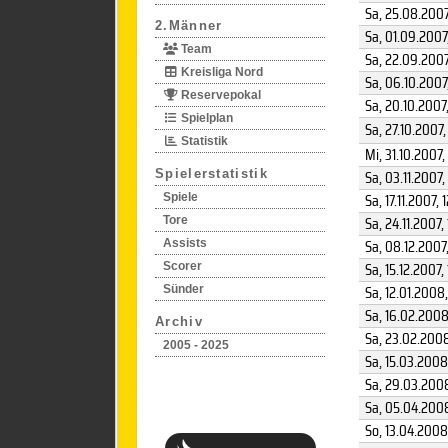
Sa, 25.08.200
2.Männer
Sa, 01.09.2007
Team
Sa, 22.09.200
Kreisliga Nord
Sa, 06.10.2007
Reservepokal
Sa, 20.10.2007
Spielplan
Sa, 27.10.2007
,
Statistik
Mi, 31.10.2007
,
Sa, 03.11.2007
,
Spielerstatistik
Sa, 17.11.2007
, 
Spiele
Sa, 24.11.2007
,
Tore
Sa, 08.12.2007
Assists
Sa, 15.12.2007
,
Scorer
Sa, 12.01.2008
Sünder
Sa, 16.02.200
Archiv
Sa, 23.02.200
2005 - 2025
Sa, 15.03.2008
Sa, 29.03.200
Sa, 05.04.200
So, 13.04.2008