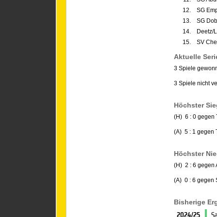
12.
SG Emp
13.
SG Dobr
14.
Deetz/
15.
SV Che
Aktuelle Seri
3 Spiele gewon
3 Spiele nicht v
Höchster Sie
(H) 6 : 0 gegen
(A) 5 : 1 gegen
Höchster Nie
(H) 2 : 6 gegen
(A) 0 : 6 gegen
Bisherige E
2024/25
Sa