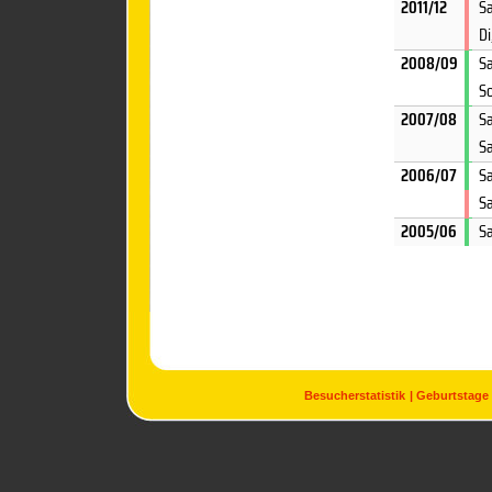
2011/12
Sa
Di
2008/09
Sa
So
2007/08
Sa
Sa
2006/07
Sa
Sa
2005/06
S
Besucherstatistik
Geburtstage