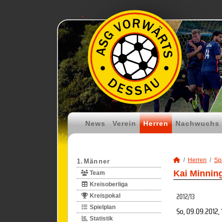
News
Verein
Herren
Nachwuchs
Herren
Spi
1.Männer
Kai Minning
Team
Kreisoberliga
2012/13
Kreispokal
Spielplan
So, 09.09.2012
,
Statistik