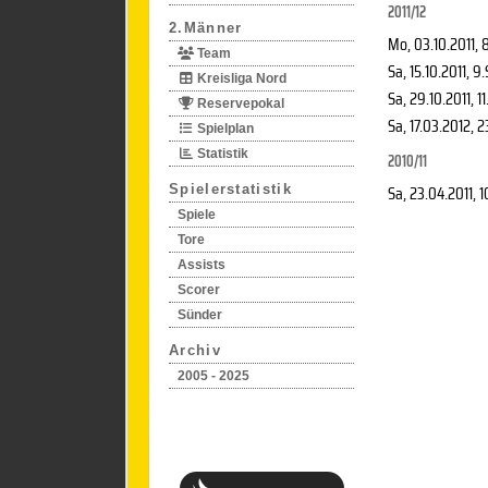
2011/12
2.Männer
Mo, 03.10.2011
, 
Team
Sa, 15.10.2011
, 9
Kreisliga Nord
Sa, 29.10.2011
, 1
Reservepokal
Sa, 17.03.2012
, 2
Spielplan
Statistik
2010/11
Sa, 23.04.2011
, 
Spielerstatistik
Spiele
Tore
Assists
Scorer
Sünder
Archiv
2005 - 2025