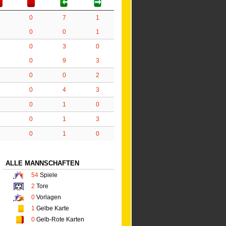
0
7
1
0
0
1
0
3
0
0
9
3
0
0
2
0
4
3
0
1
0
0
1
3
0
1
0
ALLE MANNSCHAFTEN
54
Spiele
2
Tore
0
Vorlagen
1
Gelbe Karte
0
Gelb-Rote Karten