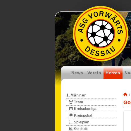
News
Verein
Herren
Na
1.Männer
Go
Team
Kreisoberliga
Kreispokal
Spielplan
Statistik