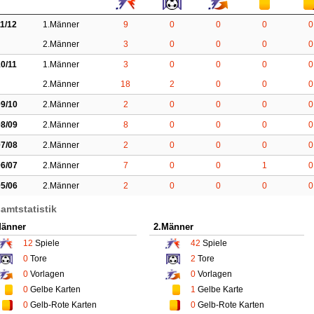
1/12
1.Männer
9
0
0
0
0
2.Männer
3
0
0
0
0
0/11
1.Männer
3
0
0
0
0
2.Männer
18
2
0
0
0
9/10
2.Männer
2
0
0
0
0
8/09
2.Männer
8
0
0
0
0
7/08
2.Männer
2
0
0
0
0
6/07
2.Männer
7
0
0
1
0
5/06
2.Männer
2
0
0
0
0
amtstatistik
Männer
2.Männer
12
Spiele
42
Spiele
0
Tore
2
Tore
0
Vorlagen
0
Vorlagen
0
Gelbe Karten
1
Gelbe Karte
0
Gelb-Rote Karten
0
Gelb-Rote Karten