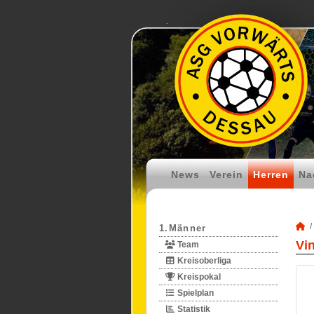
News
Verein
Herren
Na
1.Männer
Vi
Team
Kreisoberliga
Kreispokal
Spielplan
Statistik