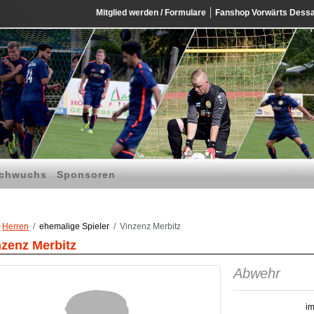
Mitglied werden / Formulare
Fanshop Vorwärts Dess
chwuchs
Sponsoren
Herren
ehemalige Spieler
Vinzenz Merbitz
nzenz Merbitz
Abwehr
im