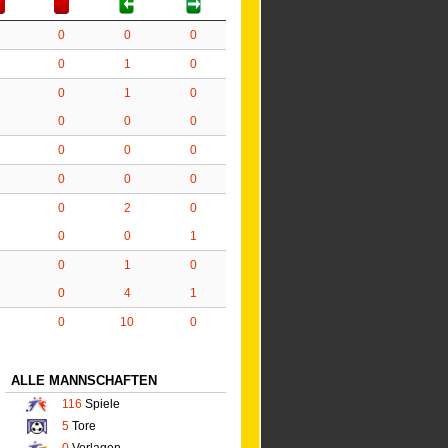
0
0
0
0
1
0
0
1
0
0
0
0
0
0
0
0
0
0
0
2
0
0
0
1
0
1
0
0
4
1
0
10
0
ALLE MANNSCHAFTEN
116
Spiele
5
Tore