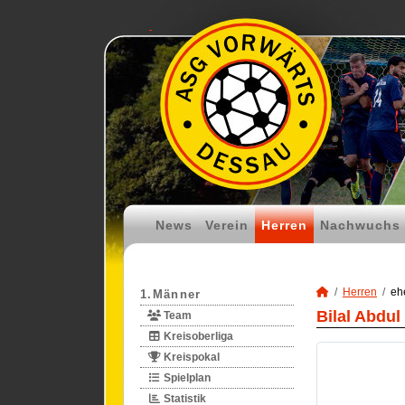
News
Verein
Herren
Nachwuchs
Herren
eh
1.Männer
Bilal Abdu
Team
Kreisoberliga
Kreispokal
Spielplan
Statistik