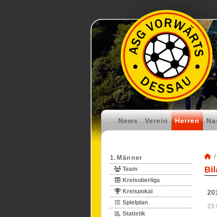
News
Verein
Herren
Na
1.Männer
Bi
Team
Kreisoberliga
Kreispokal
20
Spielplan
23.
Statistik