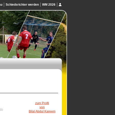
au
Schiedsrichter werden
WM 2026
zum Profil
von
(1)
Bilal Abdul Kareem