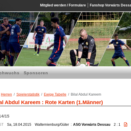
Mitglied werden / Formulare
Fanshop Vorwärts Dess
chwuchs
Sponsoren
Herren
Spielerstatistik
Ewige Tabelle
Bilal Abdul Kareem
lal Abdul Kareem : Rote Karten (1.Männer)
14/15
ST
Sa, 18.04.2015
Walternienburg/Güter
:
ASG Vorwärts Dessau
2 : 1