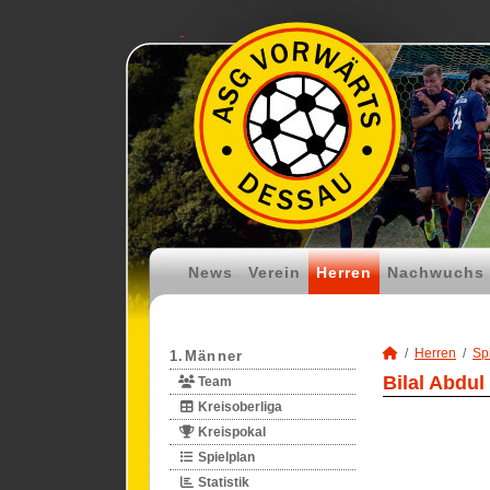
News
Verein
Herren
Nachwuchs
Herren
Spi
1.Männer
Bilal Abdul
Team
Kreisoberliga
Kreispokal
Spielplan
Statistik