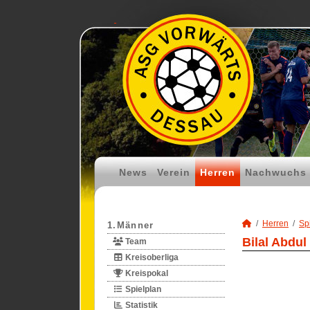
News
Verein
Herren
Nachwuchs
Herren
Spi
1.Männer
Bilal Abdul
Team
Kreisoberliga
Kreispokal
Spielplan
Statistik