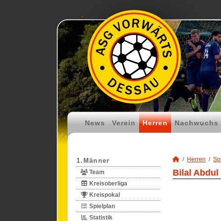
News
Verein
Herren
Nachwuchs
Herren
Spi
1.Männer
Bilal Abdul
Team
Kreisoberliga
Kreispokal
Spielplan
Statistik