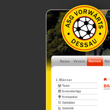
News
Verein
Herren
Na
1.Männer
Bi
Team
Kreisoberliga
Kreispokal
Spielplan
Statistik