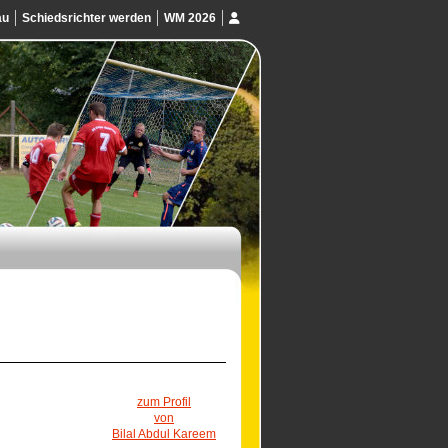
au
Schiedsrichter werden
WM 2026
zum Profil
von
Bilal Abdul Kareem