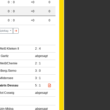
0
:
0
+0
0
0
:
0
+0
0
0
:
0
+0
0
Spieltag
eiß Klieken II
2 : 4
t Garitz
abgesagt
Weiß/Chemie
2 : 1
-Berg./Serno
3 : 0
Mildensee
3 : 1
wärts Dessau
5 : 1
Rot Coswig
abgesagt
zin-Midya
abgesagt