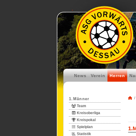
News
Verein
Herren
Na
1.Männer
Team
Kreisoberliga
Kreispokal
Spielplan
1.
Statistik