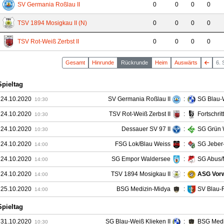
SV Germania Roßlau II
0
0
0
0
TSV 1894 Mosigkau II (N)
0
0
0
0
TSV Rot-Weiß Zerbst II
0
0
0
0
Gesamt
Hin
runde
Rück
runde
Heim
Auswärts
6. 
Spieltag
 24.10.2020
SV Germania Roßlau II
:
SG Blau-W
10:30
 24.10.2020
TSV Rot-Weiß Zerbst II
:
Fortschrit
10:30
 24.10.2020
Dessauer SV 97 II
:
SG Grün 
10:30
 24.10.2020
FSG Lok/Blau Weiss
:
SG Jeber
14:00
 24.10.2020
SG Empor Waldersee
:
SG Abus/
14:00
 24.10.2020
TSV 1894 Mosigkau II
:
ASG Vor
14:00
 25.10.2020
BSG Medizin-Midya
:
SV Blau-
14:00
Spieltag
 31.10.2020
SG Blau-Weiß Klieken II
:
BSG Medi
10:30