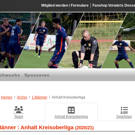
Mitglied werden / Formulare
Fanshop Vorwärts Dess
chwuchs
Sponsoren
Herren
Archiv
1.Männer
Anhalt Kreisoberliga
Team
Anhalt Kreisoberliga
Spielplan
Männer :
Anhalt Kreisoberliga
(2020/21)