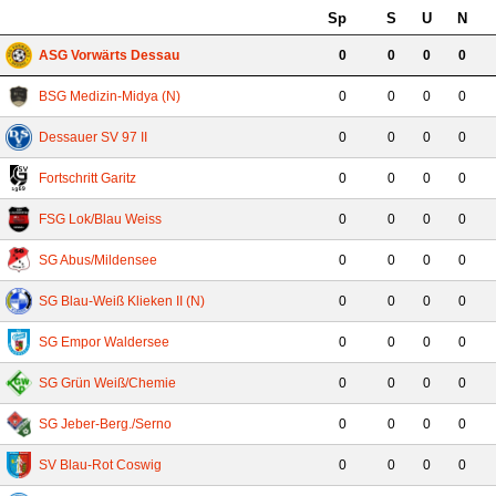
Sp
S
U
N
ASG Vorwärts Dessau
0
0
0
0
BSG Medizin-Midya (N)
0
0
0
0
Dessauer SV 97 II
0
0
0
0
Fortschritt Garitz
0
0
0
0
FSG Lok/Blau Weiss
0
0
0
0
SG Abus/Mildensee
0
0
0
0
SG Blau-Weiß Klieken II (N)
0
0
0
0
SG Empor Waldersee
0
0
0
0
SG Grün Weiß/Chemie
0
0
0
0
SG Jeber-Berg./Serno
0
0
0
0
SV Blau-Rot Coswig
0
0
0
0