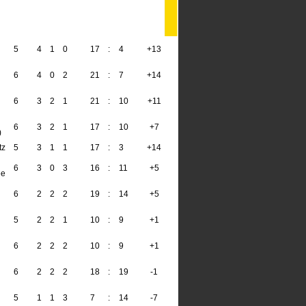
5
4
1
0
17
:
4
+13
13
6
4
0
2
21
:
7
+14
12
6
3
2
1
21
:
10
+11
11
6
3
2
1
17
:
10
+7
11
)
tz
5
3
1
1
17
:
3
+14
10
6
3
0
3
16
:
11
+5
9
ee
6
2
2
2
19
:
14
+5
8
5
2
2
1
10
:
9
+1
8
6
2
2
2
10
:
9
+1
8
6
2
2
2
18
:
19
-1
8
5
1
1
3
7
:
14
-7
4