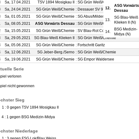
8
Sa, 17.04.2021
TSV 1894 Mosigkau II
:
SG Grün Weiß/Chemie
ASG Vorwärts
12.
9
Sa, 24.04.2021
SG Grün Weiß/Chemie
:
Dessauer SV 97 II
Dessau
0
Sa, 01.05.2021
SG Grün Weiß/Chemie
:
SG Abus/Mildensee
SG Blau-Weiß
13.
Klieken II (N)
1
Sa, 08.05.2021
ASG Vorwärts Dessau
:
SG Grün Weiß/Chemie
BSG Medizin-
2
Sa, 15.05.2021
SG Grün Weiß/Chemie
:
SV Blau-Rot Coswig
14.
Midya (N)
3
Sa, 29.05.2021
SG Blau-Weiß Klieken II
:
SG Grün Weiß/Chemie
4
Sa, 05.06.2021
SG Grün Weiß/Chemie
:
Fortschritt Garitz
5
Sa, 12.06.2021
SG Jeber-Berg./Serno
:
SG Grün Weiß/Chemie
6
Sa, 19.06.2021
SG Grün Weiß/Chemie
:
SG Empor Waldersee
tuelle Serie
piel verloren
Spiel nicht gewonnen
chster Sieg
) 1 : 0 gegen TSV 1894 Mosigkau II
) 4 : 1 gegen BSG Medizin-Midya
chster Niederlage
) 1 : 3 gegen FSG Lok/Blau Weiss