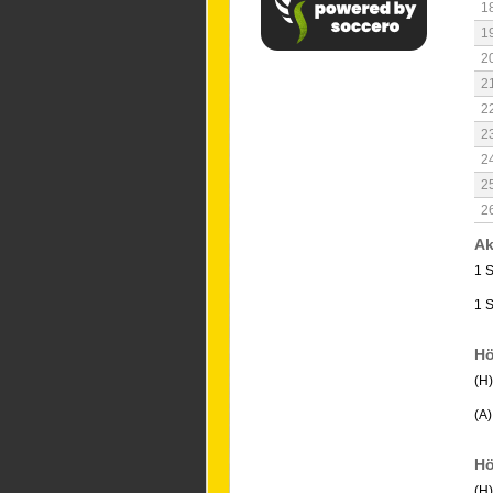
1
1
2
2
2
2
2
2
2
Ak
1 S
1 
Hö
(H
(A
Hö
(H