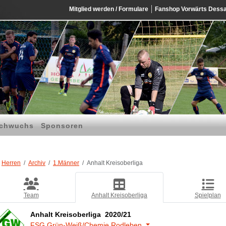
Mitglied werden / Formulare
Fanshop Vorwärts Dess
chwuchs
Sponsoren
Herren
Archiv
1.Männer
Anhalt Kreisoberliga
Team
Anhalt Kreisoberliga
Spielplan
Anhalt Kreisoberliga 2020/21
FSG Grün-Weiß/Chemie Rodleben