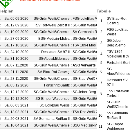
ielplan
Tabelle
1
Sa, 05.09.2020
SG Grün Weiß/Chemie
:
FSG Lok/Blau Weiss
SV Blau-Rot
1 : 3
1.
Coswig
2
Sa, 12.09.2020
TSV Rot-Weiß Zerbst II
:
SG Grün Weiß/Chemie
1 : 1
FSG Lok/Blau
3
Sa, 19.09.2020
SG Grün Weiß/Chemie
:
SV Germania Roßlau II
2.
2 : 2
Weiss
4
So, 27.09.2020
BSG Medizin-Midya
:
SG Grün Weiß/Chemie
1 : 4
SG Jeber-
3.
5
Sa, 17.10.2020
SG Grün Weiß/Chemie
:
TSV 1894 Mosigkau II
Berg./Serno
1 : 0
TSV 1894
6
Sa, 24.10.2020
Dessauer SV 97 II
:
SG Grün Weiß/Chemie
2 : 1
4.
Mosigkau II (N
7
Sa, 31.10.2020
SG Abus/Mildensee
:
SG Grün Weiß/Chemie
abgesagt
5.
Fortschritt Gari
8
Sa, 07.11.2020
SG Grün Weiß/Chemie
:
ASG Vorwärts Dessau
abgesagt
SG
6.
9
Sa, 21.11.2020
SV Blau-Rot Coswig
:
SG Grün Weiß/Chemie
abgesagt
Abus/Mildens
0
Sa, 28.11.2020
SG Grün Weiß/Chemie
:
SG Blau-Weiß Klieken II
abgesagt
Dessauer SV
7.
97 II
1
Sa, 05.12.2020
Fortschritt Garitz
:
SG Grün Weiß/Chemie
abgesagt
TSV Rot-Weiß
2
Sa, 12.12.2020
SG Grün Weiß/Chemie
:
SG Jeber-Berg./Serno
abgesagt
8.
Zerbst II
3
Sa, 19.12.2020
SG Empor Waldersee
:
SG Grün Weiß/Chemie
abgesagt
SG Grün
4
Sa, 06.03.2021
FSG Lok/Blau Weiss
:
SG Grün Weiß/Chemie
Weiß/Chemie
5
Sa, 13.03.2021
SG Grün Weiß/Chemie
:
TSV Rot-Weiß Zerbst II
SV Germania
10.
Roßlau II
6
Sa, 20.03.2021
SV Germania Roßlau II
:
SG Grün Weiß/Chemie
SG Empor
7
Sa, 10.04.2021
SG Grün Weiß/Chemie
:
BSG Medizin-Midya
11.
Waldersee