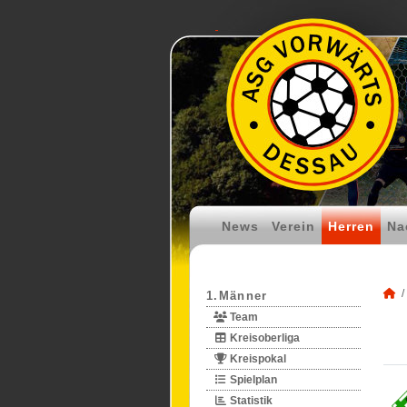
News
Verein
Herren
Na
1.Männer
Team
Kreisoberliga
Kreispokal
Spielplan
Statistik