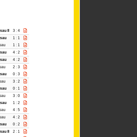
au II
3 : 4
ssau
1 : 1
sau
1 : 1
ssau
4 : 2
ssau
4 : 2
sau
2 : 3
ssau
0 : 3
sau
3 : 2
ssau
0 : 1
sau
3 : 0
ssau
1 : 2
sau
4 : 5
sau
4 : 2
ssau
0 : 2
au II
2 : 1