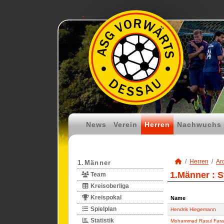
News
Verein
Herren
Nachwuchs
Herren
Ar
1.Männer
1.Männer :
S
Team
Kreisoberliga
Kreispokal
Name
Name
Spielplan
Hendrik Hiegemann
Statistik
Mohammad Rasul Faram