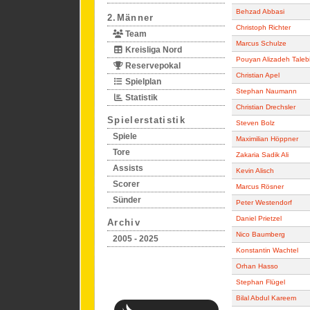
Behzad Abbasi
2.Männer
Christoph Richter
Team
Marcus Schulze
Kreisliga Nord
Pouyan Alizadeh Taleb
Reservepokal
Christian Apel
Spielplan
Stephan Naumann
Statistik
Christian Drechsler
Spielerstatistik
Steven Bolz
Spiele
Maximilian Höppner
Tore
Zakaria Sadik Ali
Assists
Kevin Alisch
Scorer
Marcus Rösner
Sünder
Peter Westendorf
Daniel Prietzel
Archiv
Nico Baumberg
2005 - 2025
Konstantin Wachtel
Orhan Hasso
Stephan Flügel
Bilal Abdul Kareem