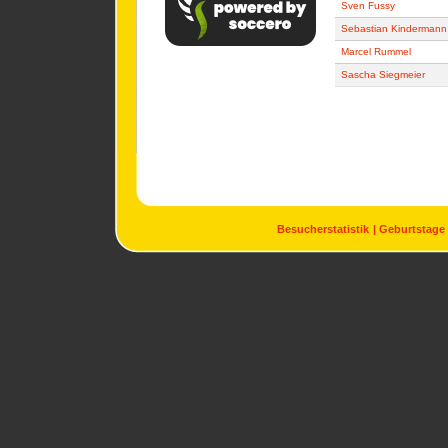
Sven Fussy
Sebastian Kindermann
Marcel Rummel
Sascha Siegmeier
Besucherstatistik
Geburtstage