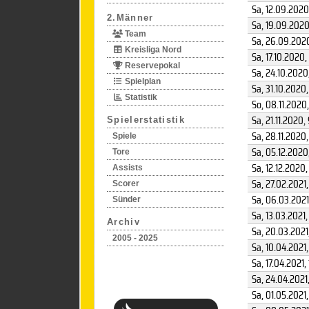
Sa, 12.09.2020
2.Männer
Sa, 19.09.202
Team
Sa, 26.09.202
Kreisliga Nord
Sa, 17.10.2020
,
Reservepokal
Sa, 24.10.2020
Spielplan
Sa, 31.10.2020
,
Statistik
So, 08.11.2020
Sa, 21.11.2020
,
Spielerstatistik
Sa, 28.11.2020
Spiele
Sa, 05.12.2020
Tore
Sa, 12.12.2020
,
Assists
Sa, 27.02.2021
Scorer
Sa, 06.03.2021
Sünder
Sa, 13.03.2021
,
Archiv
Sa, 20.03.2021
2005 - 2025
Sa, 10.04.2021
,
Sa, 17.04.2021
,
Sa, 24.04.2021
Sa, 01.05.2021