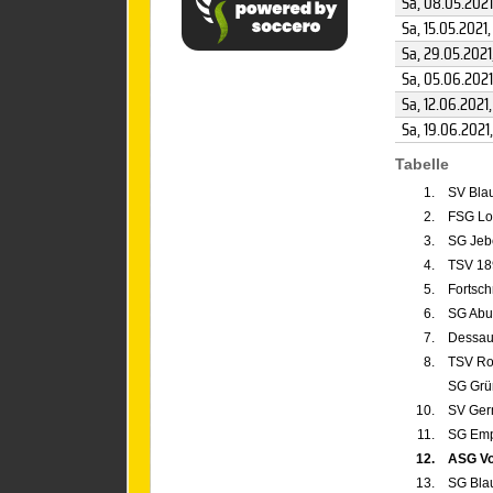
Sa, 08.05.2021
Sa, 15.05.2021
,
Sa, 29.05.2021
Sa, 05.06.2021
Sa, 12.06.2021
Sa, 19.06.2021
Tabelle
1.
SV Bla
2.
FSG Lo
3.
SG Jeb
4.
TSV 189
5.
Fortschr
6.
SG Abu
7.
Dessaue
8.
TSV Rot
SG Grü
10.
SV Ger
11.
SG Emp
12.
ASG Vo
13.
SG Blau