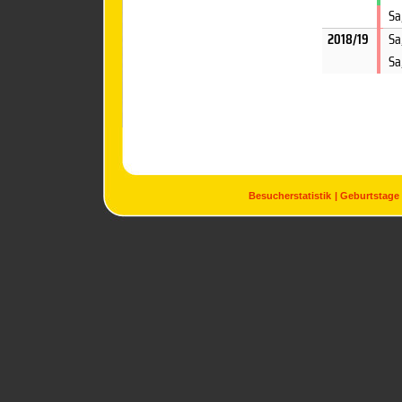
Sa
2018/19
Sa
Sa
Besucherstatistik
Geburtstage