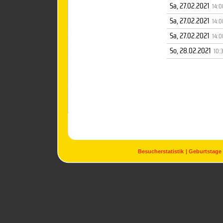
Sa, 27.02.2021
14:0
Sa, 27.02.2021
14:0
Sa, 27.02.2021
14:0
So, 28.02.2021
10:
Besucherstatistik
Geburtstage