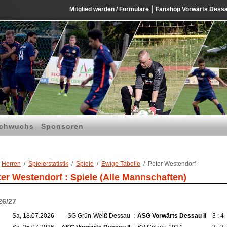
Mitglied werden / Formulare
Fanshop Vorwärts Dess
chwuchs
Sponsoren
Herren
Spielerstatistik
Spiele
Ewige Tabelle
Peter Westendorf
ter Westendorf : Spiele (Alle Mannschaften)
26/27
Sa, 18.07.2026
SG Grün-Weiß Dessau
:
ASG Vorwärts Dessau II
3 : 4