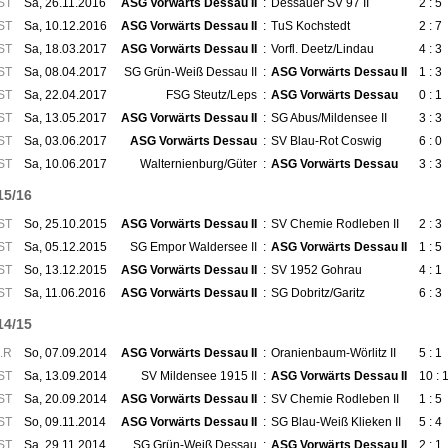
ST
Sa, 26.11.2016
ASG Vorwärts Dessau II
:
Dessauer SV 97 II
2 : 5
ST
Sa, 10.12.2016
ASG Vorwärts Dessau II
:
TuS Kochstedt
2 : 7
ST
Sa, 18.03.2017
ASG Vorwärts Dessau II
:
Vorfl. Deetz/Lindau
4 : 3
ST
Sa, 08.04.2017
SG Grün-Weiß Dessau II
:
ASG Vorwärts Dessau II
1 : 3
ST
Sa, 22.04.2017
FSG Steutz/Leps
:
ASG Vorwärts Dessau
0 : 1
ST
Sa, 13.05.2017
ASG Vorwärts Dessau II
:
SG Abus/Mildensee II
3 : 3
ST
Sa, 03.06.2017
ASG Vorwärts Dessau
:
SV Blau-Rot Coswig
6 : 0
ST
Sa, 10.06.2017
Walternienburg/Güter
:
ASG Vorwärts Dessau
3 : 3
15/16
ST
So, 25.10.2015
ASG Vorwärts Dessau II
:
SV Chemie Rodleben II
2 : 3
ST
Sa, 05.12.2015
SG Empor Waldersee II
:
ASG Vorwärts Dessau II
1 : 5
ST
So, 13.12.2015
ASG Vorwärts Dessau II
:
SV 1952 Gohrau
4 : 1
ST
Sa, 11.06.2016
ASG Vorwärts Dessau II
:
SG Dobritz/Garitz
6 : 3
14/15
.R
So, 07.09.2014
ASG Vorwärts Dessau II
:
Oranienbaum-Wörlitz II
5 : 1
ST
Sa, 13.09.2014
SV Mildensee 1915 II
:
ASG Vorwärts Dessau II
10 : 
ST
Sa, 20.09.2014
ASG Vorwärts Dessau II
:
SV Chemie Rodleben II
1 : 5
ST
So, 09.11.2014
ASG Vorwärts Dessau II
:
SG Blau-Weiß Klieken II
5 : 4
ST
Sa, 29.11.2014
SG Grün-Weiß Dessau
:
ASG Vorwärts Dessau II
2 : 1