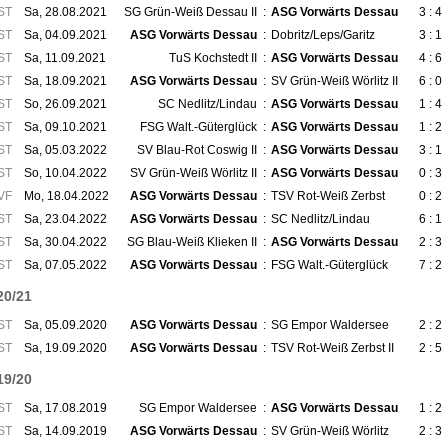
ST
Sa, 28.08.2021
SG Grün-Weiß Dessau II
:
ASG Vorwärts Dessau
3 : 4
ST
Sa, 04.09.2021
ASG Vorwärts Dessau
:
Dobritz/Leps/Garitz
3 : 1
ST
Sa, 11.09.2021
TuS Kochstedt II
:
ASG Vorwärts Dessau
4 : 6
ST
Sa, 18.09.2021
ASG Vorwärts Dessau
:
SV Grün-Weiß Wörlitz II
6 : 0
ST
So, 26.09.2021
SC Nedlitz/Lindau
:
ASG Vorwärts Dessau
1 : 4
ST
Sa, 09.10.2021
FSG Walt.-Güterglück
:
ASG Vorwärts Dessau
1 : 2
ST
Sa, 05.03.2022
SV Blau-Rot Coswig II
:
ASG Vorwärts Dessau
3 : 1
ST
So, 10.04.2022
SV Grün-Weiß Wörlitz II
:
ASG Vorwärts Dessau
0 : 3
VF
Mo, 18.04.2022
ASG Vorwärts Dessau
:
TSV Rot-Weiß Zerbst
0 : 2
ST
Sa, 23.04.2022
ASG Vorwärts Dessau
:
SC Nedlitz/Lindau
6 : 1
ST
Sa, 30.04.2022
SG Blau-Weiß Klieken II
:
ASG Vorwärts Dessau
2 : 3
ST
Sa, 07.05.2022
ASG Vorwärts Dessau
:
FSG Walt.-Güterglück
7 : 2
20/21
ST
Sa, 05.09.2020
ASG Vorwärts Dessau
:
SG Empor Waldersee
2 : 2
ST
Sa, 19.09.2020
ASG Vorwärts Dessau
:
TSV Rot-Weiß Zerbst II
2 : 5
19/20
ST
Sa, 17.08.2019
SG Empor Waldersee
:
ASG Vorwärts Dessau
1 : 2
ST
Sa, 14.09.2019
ASG Vorwärts Dessau
:
SV Grün-Weiß Wörlitz
2 : 3