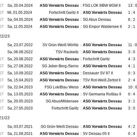
ST
Sa, 20.04.2024
ASG Vorwärts Dessau
:
FSG LOK II/BW II/GW II
13 : 
ST
Mi, 01.05.2024
Fortschritt Garitz II
:
ASG Vorwärts Dessau
1 : 4
ST
Sa, 04.05.2024
ASG Vorwärts Dessau
:
SG Abus Dessau
6 : 2
ST
Sa, 11.05.2024
ASG Vorwärts Dessau
:
SG Empor Waldersee II
2 : 1
22/23
Sa, 23.07.2022
SV Grün-Weiß Wörlitz
:
ASG Vorwärts Dessau
11 : 0
Sa, 06.08.2022
TSV Rackwitz
:
ASG Vorwärts Dessau
3 : 0
ST
Sa, 20.08.2022
ASG Vorwärts Dessau
:
Fortschritt Garitz
4 : 3
ST
Sa, 27.08.2022
SG Jeber-Berg./Serno
:
ASG Vorwärts Dessau
4 : 1
ST
Sa, 10.09.2022
ASG Vorwärts Dessau
:
Dessauer SV 97 II
0 : 3
ST
Sa, 15.04.2023
ASG Vorwärts Dessau
:
TSV Rot-Weiß Zerbst II
2 : 4
ST
Sa, 22.04.2023
FSG Lok/Blau Weiss
:
ASG Vorwärts Dessau
10 : 
ST
Sa, 13.05.2023
ASG Vorwärts Dessau
:
SV Germania Roßlau II
0 : 4
ST
Sa, 20.05.2023
SG Abus/Mildensee
:
ASG Vorwärts Dessau
3 : 1
ST
Sa, 27.05.2023
Fortschritt Garitz
:
ASG Vorwärts Dessau
3 : 0
21/22
Sa, 03.07.2021
SG Grün-Weiß Dessau
:
ASG Vorwärts Dessau
4 : 2
ST
Sa, 21.08.2021
ASG Vorwärts Dessau
:
SV Dessau 05 II
0 : 4