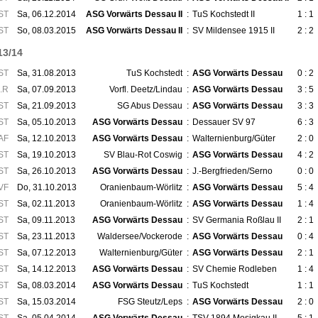
ST
Sa, 06.12.2014
ASG Vorwärts Dessau II
:
TuS Kochstedt II
1 : 1
ST
So, 08.03.2015
ASG Vorwärts Dessau II
:
SV Mildensee 1915 II
2 : 2
13/14
ST
Sa, 31.08.2013
TuS Kochstedt
:
ASG Vorwärts Dessau
0 : 2
.R
Sa, 07.09.2013
Vorfl. Deetz/Lindau
:
ASG Vorwärts Dessau
3 : 5
ST
Sa, 21.09.2013
SG Abus Dessau
:
ASG Vorwärts Dessau
3 : 3
ST
Sa, 05.10.2013
ASG Vorwärts Dessau
:
Dessauer SV 97
6 : 3
AF
Sa, 12.10.2013
ASG Vorwärts Dessau
:
Walternienburg/Güter
2 : 0
ST
Sa, 19.10.2013
SV Blau-Rot Coswig
:
ASG Vorwärts Dessau
4 : 2
ST
Sa, 26.10.2013
ASG Vorwärts Dessau
:
J.-Bergfrieden/Serno
0 : 0
VF
Do, 31.10.2013
Oranienbaum-Wörlitz
:
ASG Vorwärts Dessau
5 : 4
ST
Sa, 02.11.2013
Oranienbaum-Wörlitz
:
ASG Vorwärts Dessau
1 : 4
ST
Sa, 09.11.2013
ASG Vorwärts Dessau
:
SV Germania Roßlau II
2 : 1
ST
Sa, 23.11.2013
Waldersee/Vockerode
:
ASG Vorwärts Dessau
0 : 4
ST
Sa, 07.12.2013
Walternienburg/Güter
:
ASG Vorwärts Dessau
2 : 1
ST
Sa, 14.12.2013
ASG Vorwärts Dessau
:
SV Chemie Rodleben
1 : 4
ST
Sa, 08.03.2014
ASG Vorwärts Dessau
:
TuS Kochstedt
1 : 1
ST
Sa, 15.03.2014
FSG Steutz/Leps
:
ASG Vorwärts Dessau
2 : 0