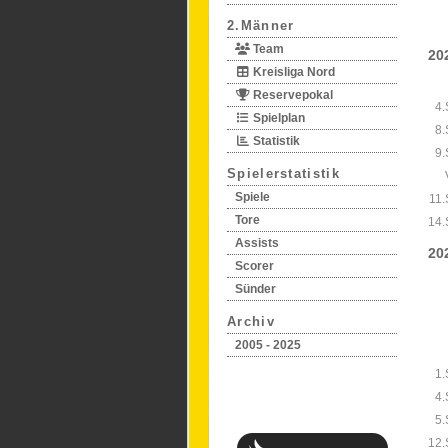
2.Männer
Team
20
Kreisliga Nord
Reservepokal
4.
Spielplan
8.
Statistik
9.
Spielerstatistik
Spiele
11.
Tore
14.
Assists
20
Scorer
Sünder
Archiv
2005 - 2025
1.
4.
5.
12.