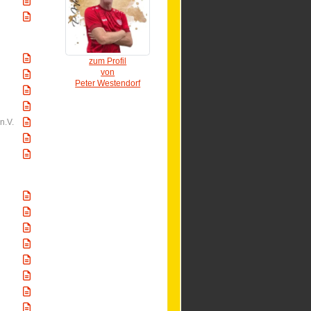
zum Profil
von
Peter Westendorf
n.V.