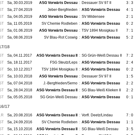
ST
Sa, 30.03.2019
ASG Vorwärts Dessau
:
Dessauer SV 97 II
3 : 3
ST
Sa, 27.04.2019
Jeber-Bergfrieden
:
ASG Vorwärts Dessau
4 : 1
ST
Sa, 04.05.2019
ASG Vorwärts Dessau
:
SV Mildensee
2 : 1
ST
Sa, 11.05.2019
SV Chemie Rodleben
:
ASG Vorwärts Dessau
0 : 2
ST
Sa, 01.06.2019
ASG Vorwärts Dessau
:
TSV 1894 Mosigkau II
7 : 1
ST
Sa, 08.06.2019
SV Blau-Rot Coswig
:
ASG Vorwärts Dessau
5 : 2
17/18
ST
Sa, 04.11.2017
ASG Vorwärts Dessau II
:
SG Grün-Weiß Dessau II
7 : 2
ST
Sa, 18.11.2017
FSG Steutz/Leps
:
ASG Vorwärts Dessau
2 : 4
ST
So, 10.12.2017
TSV 1894 Mosigkau II
:
ASG Vorwärts Dessau
0 : 2
ST
Sa, 10.03.2018
ASG Vorwärts Dessau
:
Dessauer SV 97 II
1 : 5
ST
Sa, 07.04.2018
J.-Bergfrieden/Serno
:
ASG Vorwärts Dessau
2 : 2
ST
Sa, 28.04.2018
ASG Vorwärts Dessau II
:
SG Blau-Weiß Klieken II
2 : 2
ST
Sa, 05.05.2018
SG Grün-Weiß Dessau
:
ASG Vorwärts Dessau
0 : 1
16/17
.R
Sa, 20.08.2016
ASG Vorwärts Dessau II
:
Vorfl. Deetz/Lindau
7 : 0
ST
Sa, 24.09.2016
SV Chemie Rodleben
:
ASG Vorwärts Dessau
1 : 1
ST
Sa, 15.10.2016
ASG Vorwärts Dessau II
:
SG Blau-Weiß Dessau
3 : 5