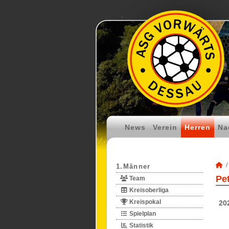
News
Verein
Herren
Na
1.Männer
Pe
Team
Kreisoberliga
Kreispokal
20
Spielplan
Statistik