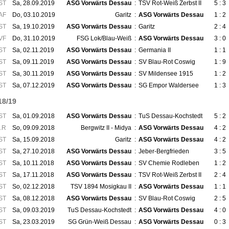
ST
Sa, 28.09.2019
ASG Vorwärts Dessau
:
TSV Rot-Weiß Zerbst II
5 : 3
AF
Do, 03.10.2019
Garitz
:
ASG Vorwärts Dessau
1 : 2
ST
Sa, 19.10.2019
ASG Vorwärts Dessau
:
Garitz
2 : 4
VF
Do, 31.10.2019
FSG Lok/Blau-Weiß
:
ASG Vorwärts Dessau
3 : 0
ST
Sa, 02.11.2019
ASG Vorwärts Dessau
:
Germania II
1 : 1
ST
Sa, 09.11.2019
ASG Vorwärts Dessau
:
SV Blau-Rot Coswig
1 : 9
ST
Sa, 30.11.2019
ASG Vorwärts Dessau
:
SV Mildensee 1915
1 : 2
ST
Sa, 07.12.2019
ASG Vorwärts Dessau
:
SG Empor Waldersee
1 : 3
18/19
ST
Sa, 01.09.2018
ASG Vorwärts Dessau
:
TuS Dessau-Kochstedt
5 : 2
.R
So, 09.09.2018
Bergwitz II - Midya
:
ASG Vorwärts Dessau
4 : 2
ST
Sa, 15.09.2018
Garitz
:
ASG Vorwärts Dessau
4 : 2
ST
Sa, 27.10.2018
ASG Vorwärts Dessau
:
Jeber-Bergfrieden
3 : 5
ST
Sa, 10.11.2018
ASG Vorwärts Dessau
:
SV Chemie Rodleben
1 : 2
ST
Sa, 17.11.2018
ASG Vorwärts Dessau
:
TSV Rot-Weiß Zerbst II
2 : 4
ST
So, 02.12.2018
TSV 1894 Mosigkau II
:
ASG Vorwärts Dessau
1 : 1
ST
Sa, 08.12.2018
ASG Vorwärts Dessau
:
SV Blau-Rot Coswig
2 : 5
ST
Sa, 09.03.2019
TuS Dessau-Kochstedt
:
ASG Vorwärts Dessau
4 : 0
ST
Sa, 23.03.2019
SG Grün-Weiß Dessau
:
ASG Vorwärts Dessau
0 : 3