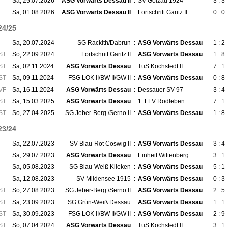
Sa, 25.07.2026
ASG Vorwärts Dessau II
:
SV Gölzau 1924
3 : 3
Sa, 01.08.2026
ASG Vorwärts Dessau II
:
Fortschritt Garitz II
0 : 0
24/25
Sa, 20.07.2024
SG Rackith/Dabrun
:
ASG Vorwärts Dessau
1 : 2
ST
So, 22.09.2024
Fortschritt Garitz II
:
ASG Vorwärts Dessau
1 : 8
ST
Sa, 02.11.2024
ASG Vorwärts Dessau
:
TuS Kochstedt II
7 : 1
ST
Sa, 09.11.2024
FSG LOK II/BW II/GW II
:
ASG Vorwärts Dessau
0 : 8
VF
Sa, 16.11.2024
ASG Vorwärts Dessau
:
Dessauer SV 97
3 : 4
ST
Sa, 15.03.2025
ASG Vorwärts Dessau
:
1. FFV Rodleben
7 : 1
ST
So, 27.04.2025
SG Jeber-Berg./Serno II
:
ASG Vorwärts Dessau
1 : 8
23/24
Sa, 22.07.2023
SV Blau-Rot Coswig II
:
ASG Vorwärts Dessau
3 : 4
Sa, 29.07.2023
ASG Vorwärts Dessau
:
Einheit Wittenberg
3 : 1
Sa, 05.08.2023
SG Blau-Weiß Klieken
:
ASG Vorwärts Dessau
5 : 1
Sa, 12.08.2023
SV Mildensee 1915
:
ASG Vorwärts Dessau
0 : 3
ST
So, 27.08.2023
SG Jeber-Berg./Serno II
:
ASG Vorwärts Dessau
2 : 5
ST
Sa, 23.09.2023
SG Grün-Weiß Dessau
:
ASG Vorwärts Dessau
1 : 1
ST
Sa, 30.09.2023
FSG LOK II/BW II/GW II
:
ASG Vorwärts Dessau
2 : 9
ST
So, 07.04.2024
ASG Vorwärts Dessau
:
TuS Kochstedt II
3 : 1