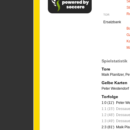
S
St
R
TOR
Ersatzbank
Bo
Gz
K
Ma
Spielstatistik
Tore
Maik Planitzer
,
Pe
Gelbe Karten
Peter Westendorf
Torfolge
1:0 (11')
Peter We
1:1 (15')
Dessauer
1:2 (48')
Dessauer
1:3 (49')
Dessauer
2:3 (81')
Maik Pla