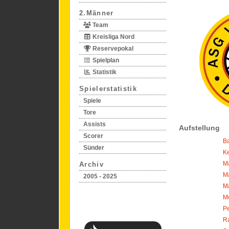
2.Männer
Team
Kreisliga Nord
Reservepokal
Spielplan
Statistik
Spielerstatistik
Spiele
Tore
Assists
Aufstellung
Scorer
B
Sünder
Ke
M
Archiv
Ma
2005 - 2025
M
M
Pe
Ra