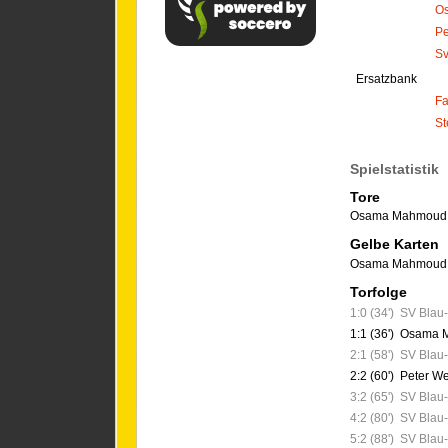
O
Pe
Sv
Ersatzbank
Fa
St
Spielstatistik
Tore
Osama Mahmoud
Gelbe Karten
Osama Mahmoud
Torfolge
1:0 (34')
SV Blau
1:1 (36')
Osama 
2:1 (58')
SV Blau
2:2 (60')
Peter We
3:2 (65')
SV Blau
4:2 (80')
SV Blau
5:2 (88')
SV Blau