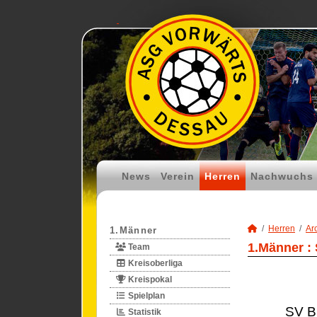
News
Verein
Herren
Nachwuchs
Herren
Ar
1.Männer
1.Männer :
Team
Kreisoberliga
Kreispokal
Spielplan
SV B
Statistik