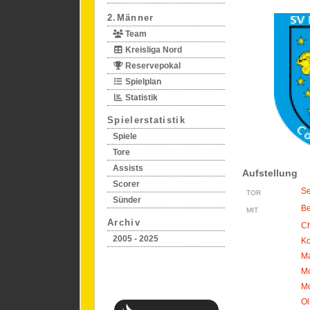
2.Männer
Team
Kreisliga Nord
Reservepokal
Spielplan
Statistik
Spielerstatistik
Spiele
Tore
Assists
Aufstellung
Scorer
Se
TOR
Sünder
Be
MIT
Archiv
Ch
2005 - 2025
Ko
Ma
M
Mo
Ol