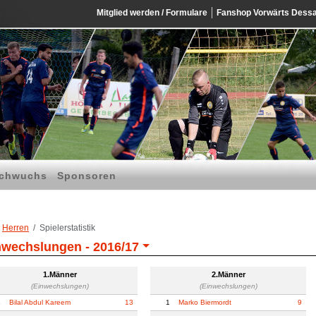
Mitglied werden / Formulare
Fanshop Vorwärts Dess
chwuchs
Sponsoren
Herren
Spielerstatistik
nwechslungen -
2016/17
1.Männer
2.Männer
(Einwechslungen)
(Einwechslungen)
1
Bilal Abdul Kareem
13
1
Marko Biermordt
9