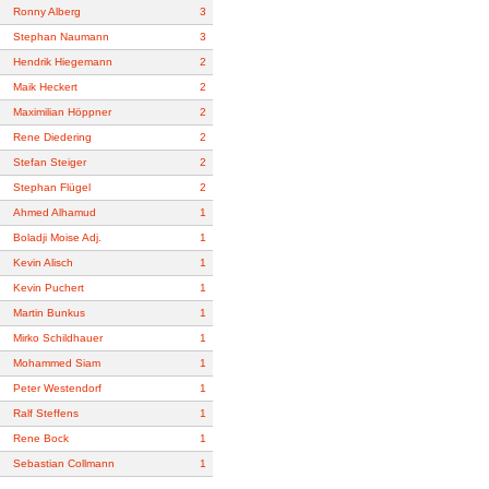
Ronny Alberg
3
Stephan Naumann
3
Hendrik Hiegemann
2
Maik Heckert
2
Maximilian Höppner
2
Rene Diedering
2
Stefan Steiger
2
Stephan Flügel
2
Ahmed Alhamud
1
Boladji Moise Adj.
1
Kevin Alisch
1
Kevin Puchert
1
Martin Bunkus
1
Mirko Schildhauer
1
Mohammed Siam
1
Peter Westendorf
1
Ralf Steffens
1
Rene Bock
1
Sebastian Collmann
1