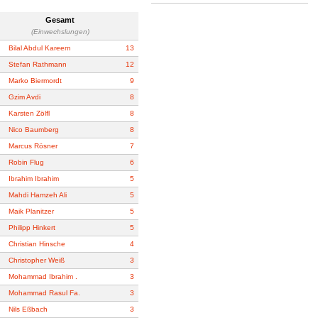
Gesamt
(Einwechslungen)
Bilal Abdul Kareem
13
Stefan Rathmann
12
Marko Biermordt
9
Gzim Avdi
8
Karsten Zölfl
8
Nico Baumberg
8
Marcus Rösner
7
Robin Flug
6
Ibrahim Ibrahim
5
Mahdi Hamzeh Ali
5
Maik Planitzer
5
Philipp Hinkert
5
Christian Hinsche
4
Christopher Weiß
3
Mohammad Ibrahim .
3
Mohammad Rasul Fa.
3
Nils Eßbach
3