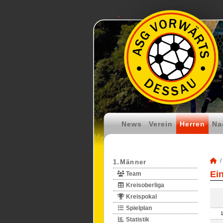
News
Verein
Herren
Na
1.Männer
Ei
Team
Kreisoberliga
Kreispokal
Spielplan
Statistik