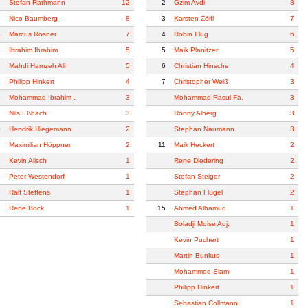
2
Stefan Rathmann
12
2
Gzim Avdi
8
3
Nico Baumberg
8
3
Karsten Zölfl
7
4
Marcus Rösner
7
4
Robin Flug
6
5
Ibrahim Ibrahim
5
5
Maik Planitzer
5
Mahdi Hamzeh Ali
5
6
Christian Hinsche
4
7
Philipp Hinkert
4
7
Christopher Weiß
3
8
Mohammad Ibrahim .
3
Mohammad Rasul Fa.
3
Nils Eßbach
3
Ronny Alberg
3
0
Hendrik Hiegemann
2
Stephan Naumann
3
Maximilian Höppner
2
11
Maik Heckert
2
2
Kevin Alisch
1
Rene Diedering
2
Peter Westendorf
1
Stefan Steiger
2
Ralf Steffens
1
Stephan Flügel
2
Rene Bock
1
15
Ahmed Alhamud
1
Boladji Moise Adj.
1
Kevin Puchert
1
Martin Bunkus
1
Mohammed Siam
1
Philipp Hinkert
1
Sebastian Collmann
1