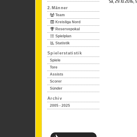
Sa, 29.10.2016
, 
2.Männer
Team
Kreisliga Nord
Reservepokal
Spielplan
Statistik
Spielerstatistik
Spiele
Tore
Assists
Scorer
Sünder
Archiv
2005 - 2025