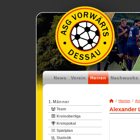
News
Verein
Herren
Nachwuchs
Herren
Ar
1.Männer
Alexander 
Team
Kreisoberliga
Kreispokal
Spielplan
Statistik