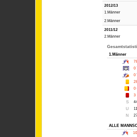
2012/13
1.Männer
2.Männer
2011/12
2.Männer
Gesamtstatist
1.Männer
7
0
0
2
0
3
S
4
U
1
N
2
ALLE MANNS
1