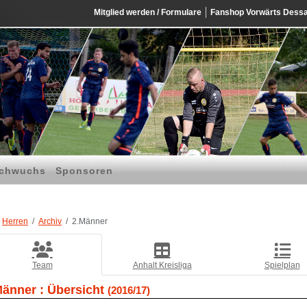
Mitglied werden / Formulare
Fanshop Vorwärts Dess
chwuchs
Sponsoren
Herren
Archiv
2.Männer
Team
Anhalt Kreisliga
Spielplan
Männer :
Übersicht
(2016/17)