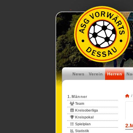
News
Verein
Herren
Na
1.Männer
Team
Kreisoberliga
Kreispokal
Spielplan
2.
Statistik