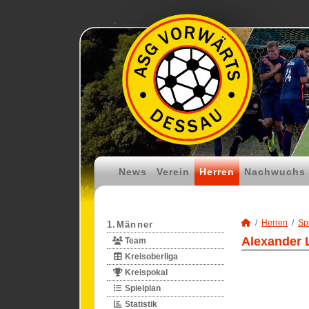
News
Verein
Herren
Nachwuchs
Herren
Spi
1.Männer
Alexander 
Team
Kreisoberliga
Kreispokal
Spielplan
Statistik