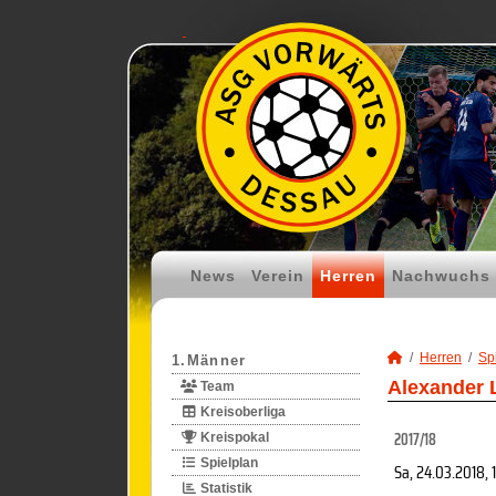
News
Verein
Herren
Nachwuchs
Herren
Spi
1.Männer
Alexander L
Team
Kreisoberliga
2017/18
Kreispokal
Spielplan
Sa, 24.03.2018
, 
Statistik