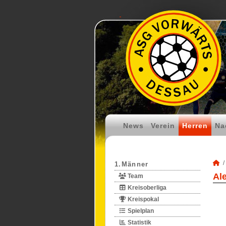
News
Verein
Herren
Na
1.Männer
Al
Team
Kreisoberliga
Kreispokal
Spielplan
Statistik