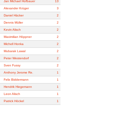
Jan Michael Hofbauer
13
Alexander Krüger
3
Daniel Häcker
2
Dennis Müller
2
Kevin Alisch
2
Maximilian Höppner
2
Michell Honka
2
Mubarak Lawal
2
Peter Westendorf
2
Sven Fussy
2
Anthony Jerome Re.
1
Felix Biddermann
1
Hendrik Hiegemann
1
Leon Alisch
1
Patrick Höckel
1