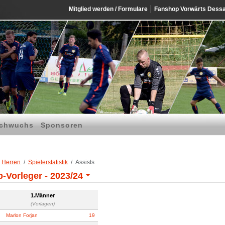
Mitglied werden / Formulare
Fanshop Vorwärts Dess
chwuchs
Sponsoren
Herren
Spielerstatistik
Assists
p-Vorleger -
2023/24
1.Männer
(Vorlagen)
Marlon Forjan
19