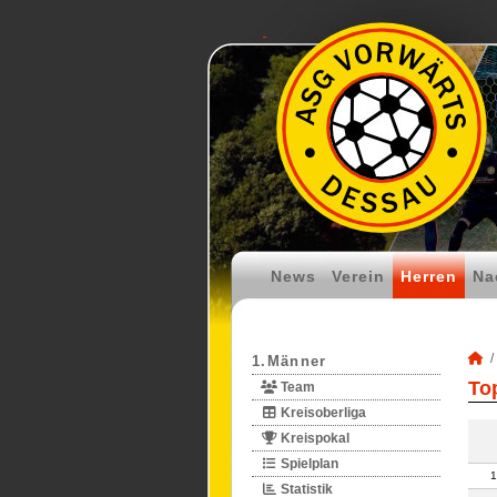
News
Verein
Herren
Na
1.Männer
To
Team
Kreisoberliga
Kreispokal
Spielplan
1
Statistik