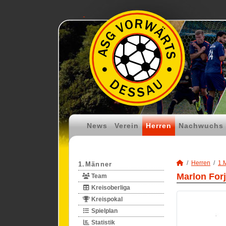
News
Verein
Herren
Nachwuchs
Herren
1.
1.Männer
Marlon For
Team
Kreisoberliga
Kreispokal
Spielplan
Statistik