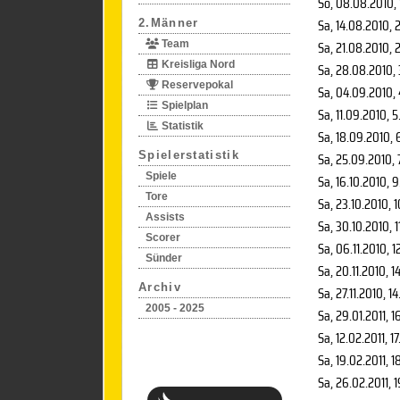
So, 08.08.2010
,
Sa, 14.08.2010
, 
2.Männer
Sa, 21.08.2010
, 
Team
Kreisliga Nord
Sa, 28.08.2010
,
Reservepokal
Sa, 04.09.2010
,
Spielplan
Sa, 11.09.2010
, 5
Statistik
Sa, 18.09.2010
, 
Spielerstatistik
Sa, 25.09.2010
,
Spiele
Sa, 16.10.2010
, 
Tore
Sa, 23.10.2010
, 
Assists
Sa, 30.10.2010
, 
Scorer
Sa, 06.11.2010
, 1
Sünder
Sa, 20.11.2010
, 1
Archiv
Sa, 27.11.2010
, 1
2005 - 2025
Sa, 29.01.2011
, 1
Sa, 12.02.2011
, 1
Sa, 19.02.2011
, 1
Sa, 26.02.2011
, 