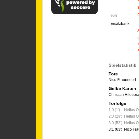
TOR
Ersatzbank
Spielstatistik
Tore
Nico Frauendorf
Gelbe Karten
Christian Hildebr
Torfolge
1:0 (1')
Hellas 
2:0 (29')
Hellas 
3:0 (53')
Hellas 
3:1 (63')
Nico Fra