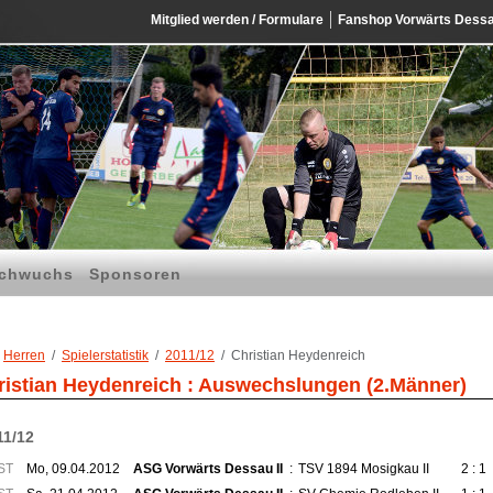
Mitglied werden / Formulare
Fanshop Vorwärts Dess
chwuchs
Sponsoren
Herren
Spielerstatistik
2011/12
Christian Heydenreich
ristian Heydenreich : Auswechslungen (2.Männer)
11/12
ST
Mo, 09.04.2012
ASG Vorwärts Dessau II
:
TSV 1894 Mosigkau II
2 : 1