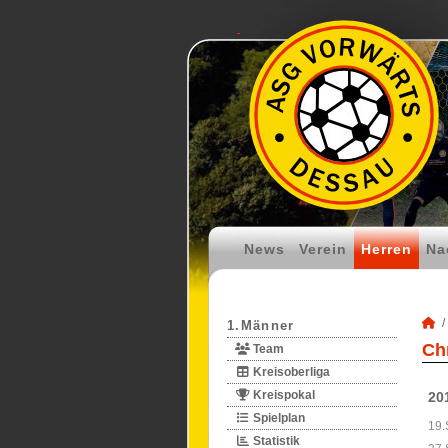
News
Verein
Herren
Na
1.Männer
Ch
Team
Kreisoberliga
Kreispokal
20
Spielplan
19.
Statistik