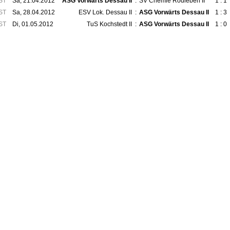
ST
Sa, 21.04.2012
ASG Vorwärts Dessau II
:
SV Chemie Rodleben II
1 : 1
ST
Sa, 28.04.2012
ESV Lok. Dessau II
:
ASG Vorwärts Dessau II
1 : 3
ST
Di, 01.05.2012
TuS Kochstedt II
:
ASG Vorwärts Dessau II
1 : 0