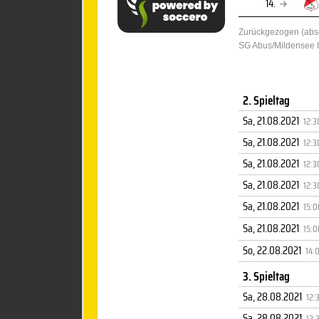
14.
Zurückgezogen (abso
SG Abus/Mildensee I
2. Spieltag
Sa, 21.08.2021
12:3
Sa, 21.08.2021
12:3
Sa, 21.08.2021
12:3
Sa, 21.08.2021
12:3
Sa, 21.08.2021
15:0
Sa, 21.08.2021
15:0
So, 22.08.2021
14:
3. Spieltag
Sa, 28.08.2021
12:
Sa, 28.08.2021
12: