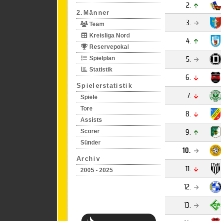
2.
2.Männer
3.
Team
Kreisliga Nord
4.
Reservepokal
5.
Spielplan
Statistik
6.
Spielerstatistik
7.
Spiele
Tore
8.
Assists
9.
Scorer
Sünder
10.
Archiv
11.
2005 - 2025
12.
13.