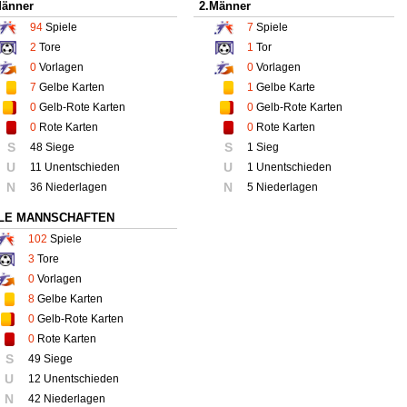
Männer
2.Männer
94
Spiele
7
Spiele
2
Tore
1
Tor
0
Vorlagen
0
Vorlagen
7
Gelbe Karten
1
Gelbe Karte
0
Gelb-Rote Karten
0
Gelb-Rote Karten
0
Rote Karten
0
Rote Karten
S
S
48 Siege
1 Sieg
U
U
11 Unentschieden
1 Unentschieden
N
N
36 Niederlagen
5 Niederlagen
LE MANNSCHAFTEN
102
Spiele
3
Tore
0
Vorlagen
8
Gelbe Karten
0
Gelb-Rote Karten
0
Rote Karten
S
49 Siege
U
12 Unentschieden
N
42 Niederlagen