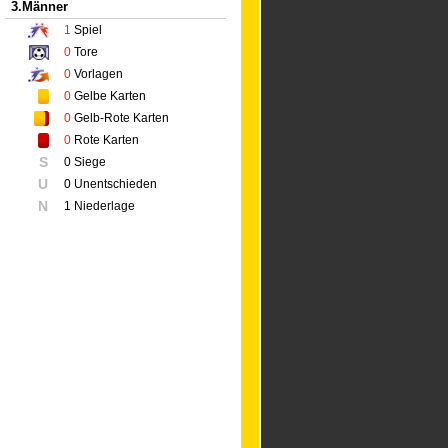
3.Männer
1
Spiel
0
Tore
0
Vorlagen
0
Gelbe Karten
0
Gelb-Rote Karten
0
Rote Karten
S
0 Siege
U
0 Unentschieden
N
1 Niederlage