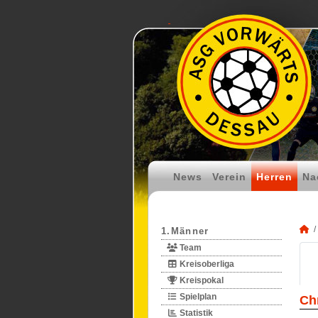
News
Verein
Herren
Na
1.Männer
Team
Kreisoberliga
Kreispokal
Spielplan
Ch
Statistik