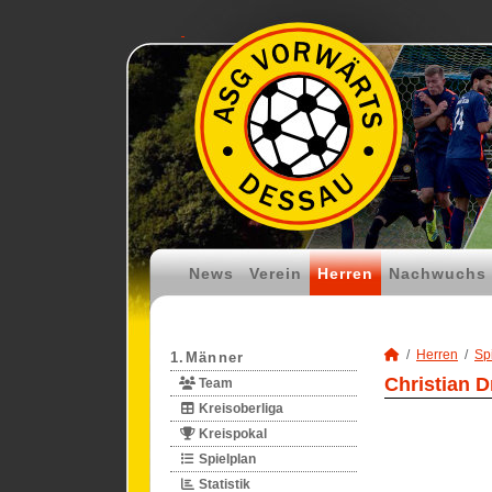
News
Verein
Herren
Nachwuchs
Herren
Spi
1.Männer
Christian D
Team
Kreisoberliga
Kreispokal
Spielplan
Statistik