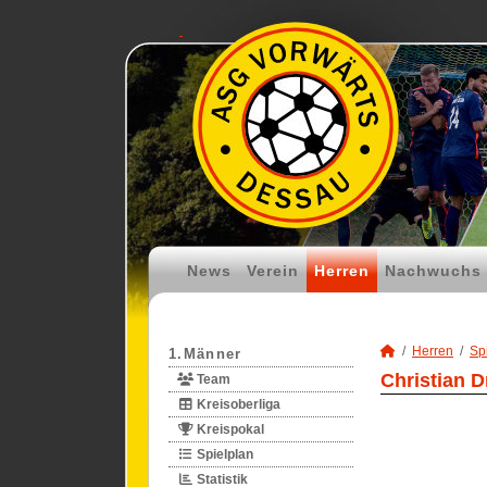
News
Verein
Herren
Nachwuchs
Herren
Spi
1.Männer
Christian D
Team
Kreisoberliga
Kreispokal
Spielplan
Statistik