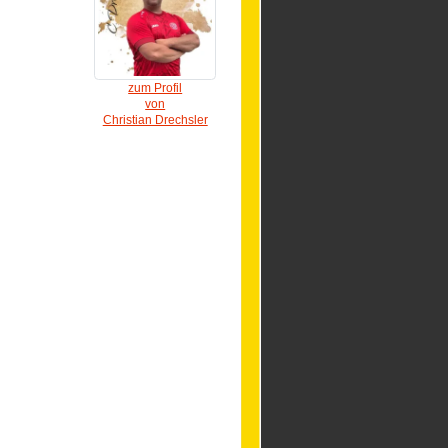
zum Profil
von
Christian Drechsler