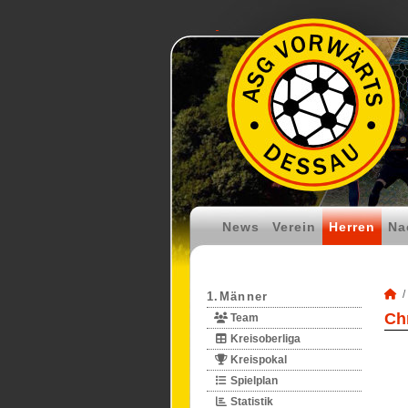
News
Verein
Herren
Na
1.Männer
Chr
Team
Kreisoberliga
Kreispokal
Spielplan
Statistik