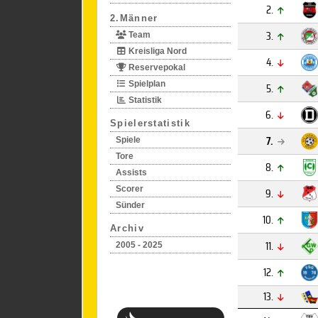
2.
2.Männer
3.
Team
Kreisliga Nord
4.
Reservepokal
Spielplan
5.
Statistik
6.
Spielerstatistik
7.
Spiele
Tore
8.
Assists
Scorer
9.
Sünder
10.
Archiv
11.
2005 - 2025
12.
13.