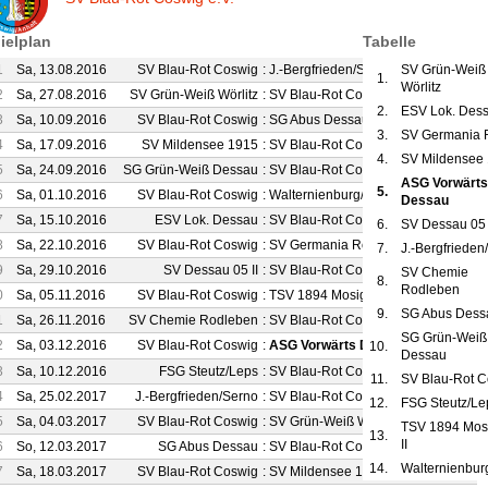
ielplan
Tabelle
1
Sa, 13.08.2016
SV Blau-Rot Coswig
:
J.-Bergfrieden/Serno
SV Grün-Weiß
1 : 3
1.
Wörlitz
2
Sa, 27.08.2016
SV Grün-Weiß Wörlitz
:
SV Blau-Rot Coswig
6 : 1
2.
ESV Lok. Des
3
Sa, 10.09.2016
SV Blau-Rot Coswig
:
SG Abus Dessau
3 : 1
3.
SV Germania 
4
Sa, 17.09.2016
SV Mildensee 1915
:
SV Blau-Rot Coswig
6 : 0
4.
SV Mildensee
5
Sa, 24.09.2016
SG Grün-Weiß Dessau
:
SV Blau-Rot Coswig
1 : 2
ASG Vorwärts
5.
6
Sa, 01.10.2016
SV Blau-Rot Coswig
:
Walternienburg/Güter
4 : 1
Dessau
7
Sa, 15.10.2016
ESV Lok. Dessau
:
SV Blau-Rot Coswig
4 : 0
6.
SV Dessau 05 
8
Sa, 22.10.2016
SV Blau-Rot Coswig
:
SV Germania Roßlau
2 : 1
7.
J.-Bergfrieden
9
Sa, 29.10.2016
SV Dessau 05 II
:
SV Blau-Rot Coswig
6 : 1
SV Chemie
8.
Rodleben
0
Sa, 05.11.2016
SV Blau-Rot Coswig
:
TSV 1894 Mosigkau II
2 : 2
9.
SG Abus Dess
1
Sa, 26.11.2016
SV Chemie Rodleben
:
SV Blau-Rot Coswig
1 : 4
SG Grün-Weiß
2
Sa, 03.12.2016
SV Blau-Rot Coswig
:
ASG Vorwärts Dessau
4 : 0
10.
Dessau
3
Sa, 10.12.2016
FSG Steutz/Leps
:
SV Blau-Rot Coswig
2 : 0
11.
SV Blau-Rot 
4
Sa, 25.02.2017
J.-Bergfrieden/Serno
:
SV Blau-Rot Coswig
3 : 2
12.
FSG Steutz/Le
5
Sa, 04.03.2017
SV Blau-Rot Coswig
:
SV Grün-Weiß Wörlitz
2 : 3
TSV 1894 Mos
13.
II
6
So, 12.03.2017
SG Abus Dessau
:
SV Blau-Rot Coswig
3 : 2
14.
Walternienbur
7
Sa, 18.03.2017
SV Blau-Rot Coswig
:
SV Mildensee 1915
3 : 3