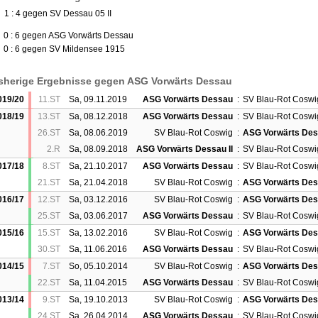
 1 : 4 gegen SV Dessau 05 II
) 0 : 6 gegen ASG Vorwärts Dessau
) 0 : 6 gegen SV Mildensee 1915
sherige Ergebnisse gegen ASG Vorwärts Dessau
019/20
11.ST
Sa, 09.11.2019
ASG Vorwärts Dessau
:
SV Blau-Rot Coswi
018/19
13.ST
Sa, 08.12.2018
ASG Vorwärts Dessau
:
SV Blau-Rot Coswi
26.ST
Sa, 08.06.2019
SV Blau-Rot Coswig
:
ASG Vorwärts De
2.R
Sa, 08.09.2018
ASG Vorwärts Dessau II
:
SV Blau-Rot Coswi
017/18
8.ST
Sa, 21.10.2017
ASG Vorwärts Dessau
:
SV Blau-Rot Coswi
21.ST
Sa, 21.04.2018
SV Blau-Rot Coswig
:
ASG Vorwärts De
016/17
12.ST
Sa, 03.12.2016
SV Blau-Rot Coswig
:
ASG Vorwärts De
25.ST
Sa, 03.06.2017
ASG Vorwärts Dessau
:
SV Blau-Rot Coswi
015/16
15.ST
Sa, 13.02.2016
SV Blau-Rot Coswig
:
ASG Vorwärts De
30.ST
Sa, 11.06.2016
ASG Vorwärts Dessau
:
SV Blau-Rot Coswi
014/15
7.ST
So, 05.10.2014
SV Blau-Rot Coswig
:
ASG Vorwärts De
22.ST
Sa, 11.04.2015
ASG Vorwärts Dessau
:
SV Blau-Rot Coswi
013/14
9.ST
Sa, 19.10.2013
SV Blau-Rot Coswig
:
ASG Vorwärts De
24.ST
Sa, 26.04.2014
ASG Vorwärts Dessau
:
SV Blau-Rot Coswi