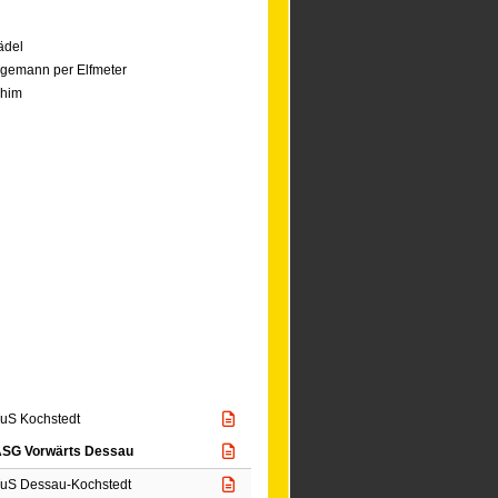
ädel
egemann per Elfmeter
ahim
uS Kochstedt
SG Vorwärts Dessau
uS Dessau-Kochstedt