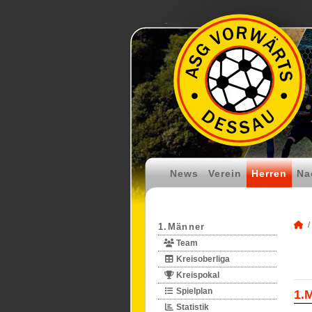
News
Verein
Herren
Na
1.Männer
Team
Kreisoberliga
Kreispokal
Spielplan
1.
Statistik