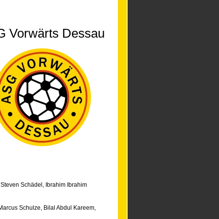
 Vorwärts Dessau
,
Steven Schädel
,
Ibrahim Ibrahim
Marcus Schulze
,
Bilal Abdul Kareem
,