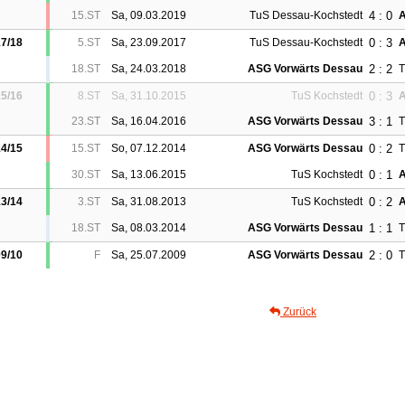
4 : 0
15.ST
Sa, 09.03.2019
TuS Dessau-Kochstedt
A
0 : 3
7/18
5.ST
Sa, 23.09.2017
TuS Dessau-Kochstedt
A
2 : 2
18.ST
Sa, 24.03.2018
ASG Vorwärts Dessau
T
0 : 3
5/16
8.ST
Sa, 31.10.2015
TuS Kochstedt
A
3 : 1
23.ST
Sa, 16.04.2016
ASG Vorwärts Dessau
T
0 : 2
4/15
15.ST
So, 07.12.2014
ASG Vorwärts Dessau
T
0 : 1
30.ST
Sa, 13.06.2015
TuS Kochstedt
A
0 : 2
3/14
3.ST
Sa, 31.08.2013
TuS Kochstedt
A
1 : 1
18.ST
Sa, 08.03.2014
ASG Vorwärts Dessau
T
2 : 0
9/10
F
Sa, 25.07.2009
ASG Vorwärts Dessau
T
Zurück