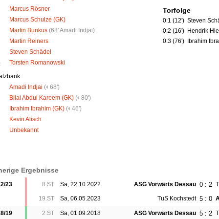
Marcus Rösner
Torfolge
Marcus Schulze (GK)
0:1 (12')
Steven Sch
Martin Bunkus
(
68' Amadi Indjai
)
0:2 (16')
Hendrik Hi
Martin Reiners
0:3 (76')
Ibrahim Ibr
Steven Schädel
Torsten Romanowski
R
atzbank
Amadi Indjai
(
68')
Bilal Abdul Kareem (GK)
(
80')
Ibrahim Ibrahim (GK)
(
46')
Kevin Alisch
Unbekannt
herige Ergebnisse
0 : 2
2/23
8.ST
Sa, 22.10.2022
ASG Vorwärts Dessau
T
5 : 0
19.ST
Sa, 06.05.2023
TuS Kochstedt
A
5 : 2
8/19
2.ST
Sa, 01.09.2018
ASG Vorwärts Dessau
T