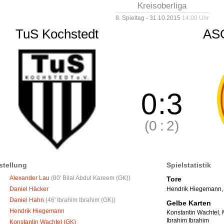
Kreisoberliga
8. Spieltag - 31.10.2015
14:00 Uhr
TuS Kochstedt
ASG
0
:
3
(0
:
2)
stellung
Spielstatistik
Alexander Lau
(
80' Bilal Abdul Kareem (GK)
)
Tore
Hendrik Hiegemann
Daniel Häcker
Daniel Hahn
(
46' Ibrahim Ibrahim (GK)
)
Gelbe Karten
Hendrik Hiegemann
Konstantin Wachtel
,
Ibrahim Ibrahim
Konstantin Wachtel (GK)