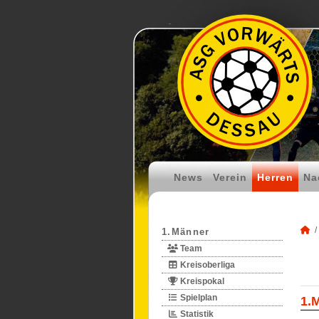
News
Verein
Herren
Na
1.Männer
Team
Kreisoberliga
Kreispokal
Spielplan
1.
Statistik