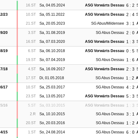
6 : 2
16.ST
Sa, 04.05.2024
ASG Vorwärts Dessau
2 : 4
2/23
10.ST
Sa, 05.11.2022
ASG Vorwärts Dessau
3 : 1
21.ST
Sa, 20.05.2023
SG Abus/Mildensee
2 : 0
9/20
3.ST
Sa, 31.08.2019
SG Abus Dessau
1 : 3
16.ST
Sa, 07.03.2020
ASG Vorwärts Dessau
0 : 5
8/19
6.ST
Sa, 06.10.2018
ASG Vorwärts Dessau
1 : 6
19.ST
So, 07.04.2019
SG Abus Dessau
2 : 3
7/18
4.ST
Sa, 16.09.2017
ASG Vorwärts Dessau
1 : 2
17.ST
Di, 01.05.2018
SG Abus Dessau
A
4 : 2
6/17
10.ST
Sa, 25.03.2017
SG Abus Dessau
5 : 3
23.ST
Sa, 13.05.2017
ASG Vorwärts Dessau
1 : 3
5/16
5.ST
Sa, 03.10.2015
ASG Vorwärts Dessau
3 : 1
2.R
Sa, 10.10.2015
SG Abus Dessau
1 : 2
20.ST
So, 20.03.2016
SG Abus Dessau
6 : 0
4/15
1.ST
So, 24.08.2014
SG Abus Dessau