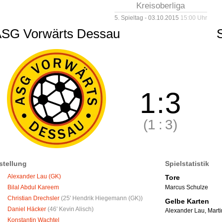
Kreisoberliga
5. Spieltag - 03.10.2015
15:00 Uhr
SG Vorwärts Dessau
1
:
3
(1
:
3)
stellung
Spielstatistik
Alexander Lau (GK)
Tore
Marcus Schulze
Bilal Abdul Kareem
Christian Drechsler
(
25' Hendrik Hiegemann (GK)
)
Gelbe Karten
Daniel Häcker
(
46' Kevin Alisch
)
Alexander Lau
,
Marti
Konstantin Wachtel