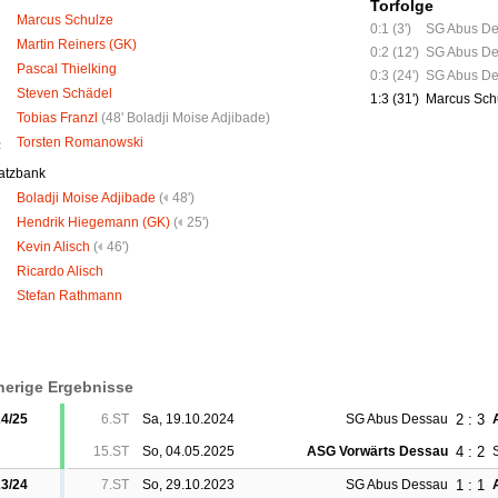
Torfolge
Marcus Schulze
0:1 (3')
SG Abus D
Martin Reiners (GK)
0:2 (12')
SG Abus D
Pascal Thielking
0:3 (24')
SG Abus D
Steven Schädel
1:3 (31')
Marcus Sch
Tobias Franzl
(
48' Boladji Moise Adjibade
)
Torsten Romanowski
R
atzbank
Boladji Moise Adjibade
(
48')
Hendrik Hiegemann (GK)
(
25')
Kevin Alisch
(
46')
Ricardo Alisch
Stefan Rathmann
herige Ergebnisse
2 : 3
4/25
6.ST
Sa, 19.10.2024
SG Abus Dessau
4 : 2
15.ST
So, 04.05.2025
ASG Vorwärts Dessau
1 : 1
3/24
7.ST
So, 29.10.2023
SG Abus Dessau